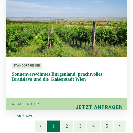
STANDORTREISEN
Sonnenverwöhntes Burgenland, prachtvolles
Bratislava und die Kaiserstadt Wien
6 TAGE, 5 X HP
JETZT ANFRAGEN
AB € 629,-
1
2
3
4
5