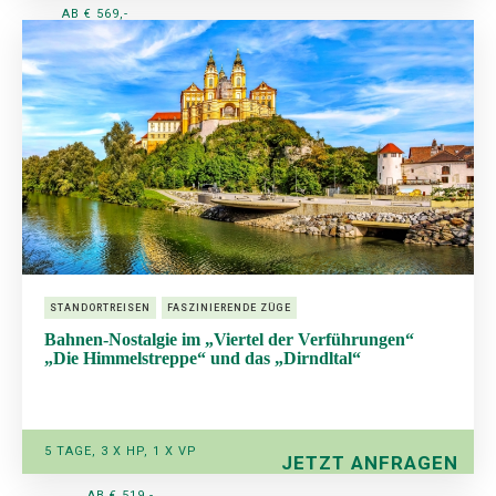
AB € 569,-
STANDORTREISEN
FASZINIERENDE ZÜGE
Bahnen-Nostalgie im „Viertel der Verführungen“
„Die Himmelstreppe“ und das „Dirndltal“
5 TAGE, 3 X HP, 1 X VP
JETZT ANFRAGEN
AB € 519,-