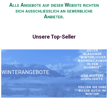
Alle Angebote auf dieser Website richten
sich ausschließlich an gewerbliche
Anbieter.
Unsere Top-Seller
UNSER
KLASSIKER
"WINTERLICHER
BAHNENZAUBER
IN DER
SCHWEIZ"
WINTERANGEBOTE
UND WEITERE
HIGHLIGHTS.
FÜLLEN SIE IHRE
BUSSE AUCH IM
WINTER!