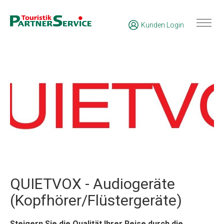
Kunden Login
QUIETVOX - Audiogeräte
(Kopfhörer/Flüstergeräte)
S
teigern Sie die Qualität Ihrer Reise durch die