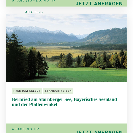
5 TAGE (SO - DO) 4 X HP
JETZT ANFRAGEN
AB € 559,-
PREMIUM SELECT
STANDORTREISEN
Bernried am Starnberger See, Bayerisches Seenland
und der Pfaffenwinkel
4 TAGE, 3 X HP
JETZT ANFRAGEN