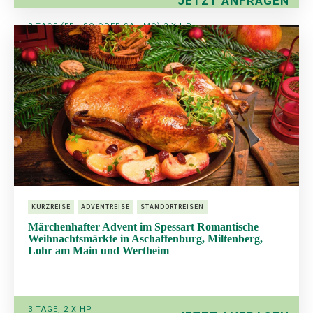
JETZT ANFRAGEN
3 TAGE (FR - SO ODER SA - MO) 2 X HP
AB € 255,-
KURZREISE
ADVENTREISE
STANDORTREISEN
Märchenhafter Advent im Spessart Romantische
Weihnachtsmärkte in Aschaffenburg, Miltenberg,
Lohr am Main und Wertheim
3 TAGE, 2 X HP