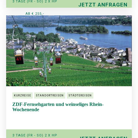
3 TAGE (FR - SO) 2 X HP
JETZT ANFRAGEN
AB € 255,-
KURZREISE
STANDORTREISEN
STÄDTEREISEN
ZDF-Fernsehgarten und weinseliges Rhein-
Wochenende
3 TAGE (FR - SO) 2 X HP