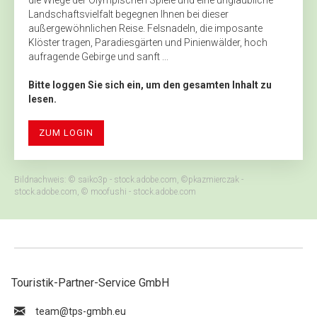
die Wiege der Olympischen Spiele und eine unglaubliche
Landschaftsvielfalt begegnen Ihnen bei dieser
außergewöhnlichen Reise. Felsnadeln, die imposante
Klöster tragen, Paradiesgärten und Pinienwälder, hoch
aufragende Gebirge und sanft ...
Bitte loggen Sie sich ein, um den gesamten Inhalt zu
lesen.
ZUM LOGIN
Bildnachweis: © saiko3p - stock.adobe.com, ©pkazmierczak -
stock.adobe.com, © moofushi - stock.adobe.com
Touristik-Partner-Service GmbH
ue.hbmg-spt@maet