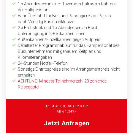
1 x Abendessen in einer Taverne in Patras im Rahmen
der Halbpension
Fähr-Überfahrt für Bus und Passagiere von Patras
nach Venedig-Fusina inklusive
2 x Frühstück und 1 x Abendessen an Bord.
Unterbringung in 2-Bettkabinen innen.
Außenkabinen/Einzelkabinen gegen Aufpreis
Detaillierter Programmablauf für das Fahrpersonal des
Busunternehmens mit genauem Zeitplan und
Kilometerangaben
24-Stunden Notfall-Telefon
Sonstige Eintrittspreise sind im Arrangementpreis nicht
enthalten
ACHTUNG! Mindest-Teilnehmerzahl 20 zahlende
Reisegäste!
13 TAGE (DI - SO) 12 X HP
AB € 1.249,-
Jetzt Anfragen