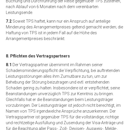
Buchung und Durchführung der Reise gegenüber TPS zustehen,
nach Ablauf von 6 Monaten nach dem vereinbarten
Leistungsende.
7.2
Soweit TPS haftet, kann nur ein Anspruch auf anteilige
Minderung des Arrangementpreises geltend gemacht werden; die
Haftung von TPS ist in jedem Fall auf die Höhe des
Arrangementpreises beschränkt.
8. Pflichten des Vertragspartners
8.1
Der Vertragspartner übernimmt im Rahmen seiner
Schadensminderungspflicht die Verpflichtung, bei auftretenden
Leistungsstörungen alles ihm Zumutbare zu tun, um zur
Behebung der Störung beizutragen und evtl. entstehenden
Schaden gering zu halten. Insbesondere ist er verpflichtet, seine
Beanstandungen unverzüglich TPS zur Kenntnis zu bringen.
Gleichfalls hat er die Beanstandungen beim Leistungsträger
vorzubringen. Der Leistungsträger ist jedoch nicht berechtigt, im
Namen von TPS irgendwelche Ansprüche anzuerkennen. Der
Vertragspartner ist gegenüber TPS für die vollständige, richtige
und rechtzeitige Ausfüllung und Zusendung der Visa-Anträge und
für die Beachtung aller Pass-, Zoll-, Devisen-, Ausweis-, Melde-,