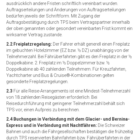
ausdrücklich andere Fristen schriftlich vereinbart wurden.
Auftragserteilungen und Änderungen von Auftragserteilungen
bedürfen jeweils der Schriftform. Mit Zugang der
Auftragsbestätigung durch TPS beim Vertragspartner innerhalb
der oben genannten oder gesondert vereinbarten Frist kommt ein
wirksamer Vertrag zustande.
2.2 Freiplatzregelung:
Der Fahrer erhält generell einen Freiplatz
im gebuchten Hotelzimmer (EZ bzw. ½ DZ) unabhängig von der
Teilnehmerzahl. Bei Fährüberfahrten gibt es den Freiplatz in der ½
Doppelkabine. 2. Freiplatz im ½ Doppelzimmer bzw. ½
Doppelkabine ab 40 zahlenden Teilnehmern. Für Kreuzfahrten,
Yachtcharter und Bus & Cruise®-Kombinationen gelten
gesonderte Freiplatzregelungen.
2.3
Für alle Reise-Arrangements ist eine Mindest-Teilnehmerzahl
von 18 zahlenden Reisegästen erforderlich. Bei
Reisedurchführung mit geringerer Teilnehmerzahl behält sich
TPS vor, einen Aufpreis zu berechnen.
2.4 Buchungen in Verbindung mit dem Glacier- und Bernina-
Express und in Verbindung mit Nachtfähren:
Die Schweizer
Bahnen und auch die Fährgesellschaften bestätigen die frühzeitig
durch TPS reservierten Bahnfahrten bzw. Fährüberfahrten in der