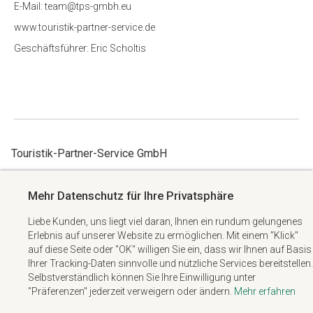
E-Mail: team@tps-gmbh.eu
www.touristik-partner-service.de
Geschäftsführer: Eric Scholtis
Touristik-Partner-Service GmbH
ue.hbmg-spt@maet
Mehr Datenschutz für Ihre Privatsphäre
+49 6074 6982738
Liebe Kunden, uns liegt viel daran, Ihnen ein rundum gelungenes
Albert-Einstein-Straße 34
Erlebnis auf unserer Website zu ermöglichen. Mit einem "Klick"
63322 Rödermark
auf diese Seite oder "OK" willigen Sie ein, dass wir Ihnen auf Basis
Ihrer Tracking-Daten sinnvolle und nützliche Services bereitstellen.
Impressum
Selbstverständlich können Sie Ihre Einwilligung unter
"Präferenzen" jederzeit verweigern oder ändern.
Mehr erfahren
Datenschutzerklärung
AGB