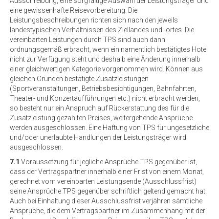
Ausschreibung, eine sorgfältige Auswahl der Leistungsträger und
eine gewissenhafte Reisevorbereitung. Die
Leistungsbeschreibungen richten sich nach den jeweils
landestypischen Verhältnissen des Ziellandes und -ortes. Die
vereinbarten Leistungen durch TPS sind auch dann
ordnungsgemäß erbracht, wenn ein namentlich bestätigtes Hotel
nicht zur Verfügung steht und deshalb eine Änderung innerhalb
einer gleichwertigen Kategorie vorgenommen wird. Können aus
gleichen Gründen bestätigte Zusatzleistungen
(Sportveranstaltungen, Betriebsbesichtigungen, Bahnfahrten,
Theater- und Konzertaufführungen etc.) nicht erbracht werden,
so besteht nur ein Anspruch auf Rückerstattung des für die
Zusatzleistung gezahlten Preises, weitergehende Ansprüche
werden ausgeschlossen. Eine Haftung von TPS für ungesetzliche
und/oder unerlaubte Handlungen der Leistungsträger wird
ausgeschlossen.
7.1
Voraussetzung für jegliche Ansprüche TPS gegenüber ist,
dass der Vertragspartner innerhalb einer Frist von einem Monat,
gerechnet vom vereinbarten Leistungsende (Ausschlussfrist)
seine Ansprüche TPS gegenüber schriftlich geltend gemacht hat.
Auch bei Einhaltung dieser Ausschlussfrist verjähren sämtliche
Ansprüche, die dem Vertragspartner im Zusammenhang mit der