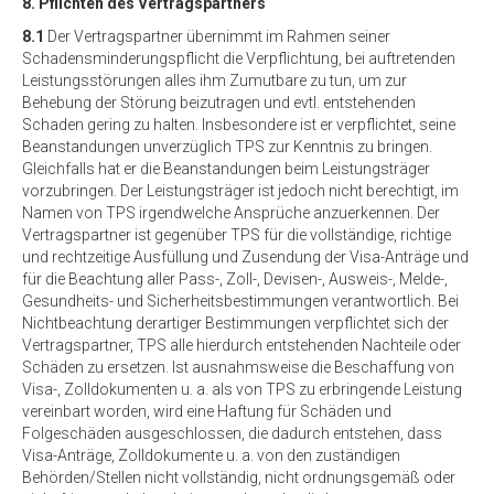
8. Pflichten des Vertragspartners
8.1
Der Vertragspartner übernimmt im Rahmen seiner
Schadensminderungspflicht die Verpflichtung, bei auftretenden
Leistungsstörungen alles ihm Zumutbare zu tun, um zur
Behebung der Störung beizutragen und evtl. entstehenden
Schaden gering zu halten. Insbesondere ist er verpflichtet, seine
Beanstandungen unverzüglich TPS zur Kenntnis zu bringen.
Gleichfalls hat er die Beanstandungen beim Leistungsträger
vorzubringen. Der Leistungsträger ist jedoch nicht berechtigt, im
Namen von TPS irgendwelche Ansprüche anzuerkennen. Der
Vertragspartner ist gegenüber TPS für die vollständige, richtige
und rechtzeitige Ausfüllung und Zusendung der Visa-Anträge und
für die Beachtung aller Pass-, Zoll-, Devisen-, Ausweis-, Melde-,
Gesundheits- und Sicherheitsbestimmungen verantwortlich. Bei
Nichtbeachtung derartiger Bestimmungen verpflichtet sich der
Vertragspartner, TPS alle hierdurch entstehenden Nachteile oder
Schäden zu ersetzen. Ist ausnahmsweise die Beschaffung von
Visa-, Zolldokumenten u. a. als von TPS zu erbringende Leistung
vereinbart worden, wird eine Haftung für Schäden und
Folgeschäden ausgeschlossen, die dadurch entstehen, dass
Visa-Anträge, Zolldokumente u. a. von den zuständigen
Behörden/Stellen nicht vollständig, nicht ordnungsgemäß oder