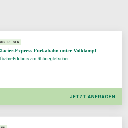
RUNDREISEN
Glacier-Express Furkabahn unter Volldampf
bahn-Erlebnis am Rhônegletscher.
JETZT ANFRAGEN
SEN