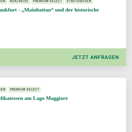
SEN
KURZREISE
PREMIUM SELECT
STÄDTEREISEN
ankfurt - „Mainhattan“ und der historische
JETZT ANFRAGEN
SEN
PREMIUM SELECT
elikatessen am Lago Maggiore