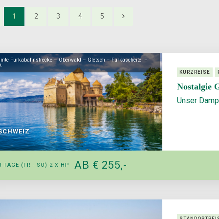
1
2
3
4
5
mte Furkabahnstrecke – Oberwald – Gletsch – Furkascheitel –
p.
KURZREISE
Nostalgie 
Unser Dampf
SCHWEIZ
AB € 255,-
3 TAGE
(FR - SO)
2 X HP
STANDORTREI