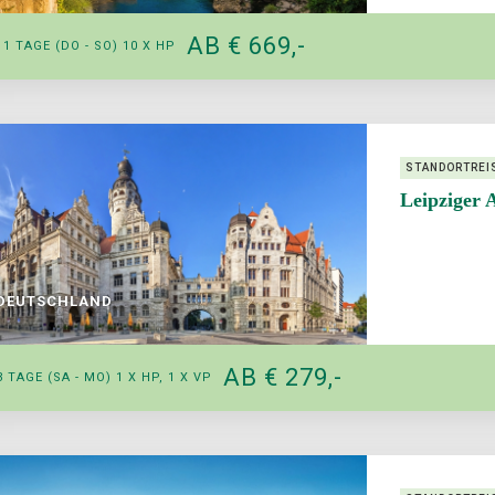
AB € 669,-
11 TAGE
(DO - SO)
10 X HP
STANDORTREI
Leipziger 
DEUTSCHLAND
AB € 279,-
3 TAGE (SA - MO) 1 X HP, 1 X VP