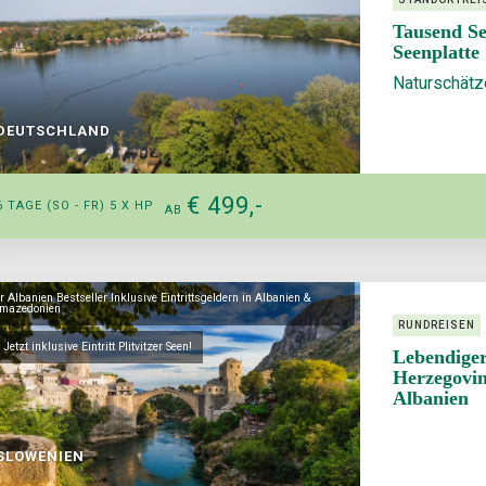
Tausend Se
Seenplatte
Naturschät
DEUTSCHLAND
€ 499,-
6 TAGE (SO - FR) 5 X HP
AB
 Albanien Bestseller Inklusive Eintrittsgeldern in Albanien &
mazedonien
RUNDREISEN
Jetzt inklusive Eintritt Plitvitzer Seen!
Lebendiger
Herzegovi
Albanien
SLOWENIEN