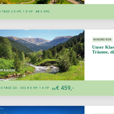
4 TAGE 2 X HP, 1 X VP
AB € 499,-
RUNDREISEN
Unser Klas
Träume, di
SPANIEN
€ 459,-
10 TAGE (DI - DO) 8 X HP, 1 X VP
AB