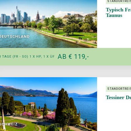
STANDORTREI
Typisch Fr
Taunus
DEUTSCHLAND
AB € 119,-
3 TAGE (FR - SO) 1 X HP, 1 X ÜF
STANDORTREI
Tessiner D
SCHWEIZ