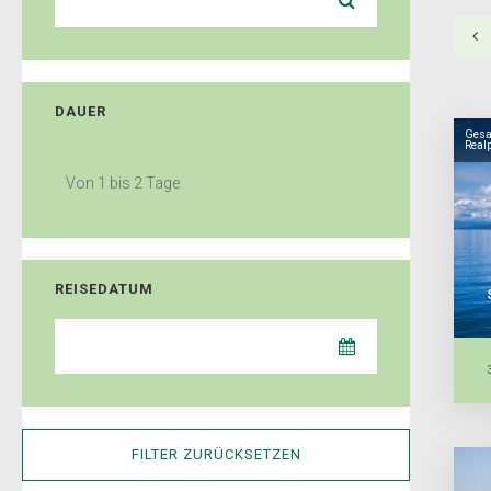
DAUER
Gesa
Real
Von
1
bis
2
Tage
REISEDATUM