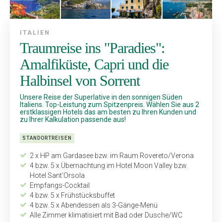
ITALIEN
Traumreise ins "Paradies":
Amalfiküste, Capri und die
Halbinsel von Sorrent
Unsere Reise der Superlative in den sonnigen Süden
Italiens. Top-Leistung zum Spitzenpreis. Wählen Sie aus 2
erstklassigen Hotels das am besten zu Ihren Kunden und
zu Ihrer Kalkulation passende aus!
STANDORTREISEN
2 x HP am Gardasee bzw. im Raum Rovereto/Verona
4 bzw. 5 x Übernachtung im Hotel Moon Valley bzw.
Hotel Sant‘Orsola
Empfangs-Cocktail
4 bzw. 5 x Frühstücksbuffet
4 bzw. 5 x Abendessen als 3-Gänge-Menü
Alle Zimmer klimatisiert mit Bad oder Dusche/WC