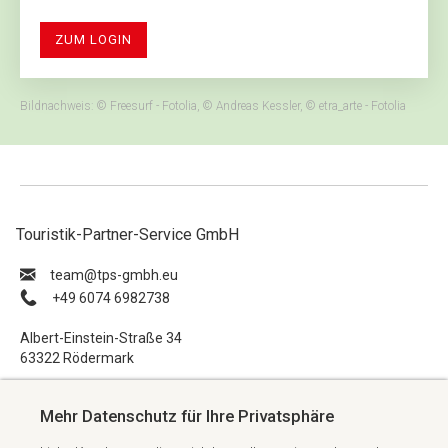
ZUM LOGIN
Bildnachweis: © Freesurf - Fotolia, © Andreas Kessler, © etra_arte - Fotolia
Touristik-Partner-Service GmbH
ue.hbmg-spt@maet
+49 6074 6982738
Albert-Einstein-Straße 34
63322 Rödermark
Impressum
Mehr Datenschutz für Ihre Privatsphäre
Datenschutzerklärung