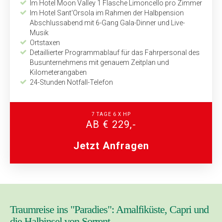
Im Hotel Moon Valley 1 Flasche Limoncello pro Zimmer
Im Hotel Sant‘Orsola im Rahmen der Halbpension
Abschlussabend mit 6-Gang Gala-Dinner und Live-
Musik
Ortstaxen
Detaillierter Programmablauf für das Fahrpersonal des
Bus­unternehmens mit genauem Zeitplan und
Kilometerangaben
24-Stunden Notfall-Telefon
7 TAGE 6 X HP
AB € 229,-
Jetzt Anfragen
Traumreise ins "Paradies": Amalfiküste, Capri und
die Halbinsel von Sorrent