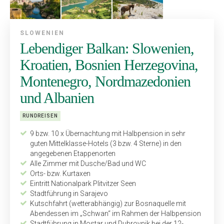
SLOWENIEN
Lebendiger Balkan: Slowenien,
Kroatien, Bosnien Herzegovina,
Montenegro, Nordmazedonien
und Albanien
RUNDREISEN
9 bzw. 10 x Übernachtung mit Halbpension in sehr
guten Mittel­klasse-Hotels (3 bzw. 4 Sterne) in den
angegebenen Etappen­orten
Alle Zimmer mit Dusche/Bad und WC
Orts- bzw. Kurtaxen
Eintritt Nationalpark Plitvitzer Seen
Stadtführung in Sarajevo
Kutschfahrt (wetterabhängig) zur Bosnaquelle mit
Abendessen im „Schwan“ im Rahmen der Halbpension
Stadtführung in Mostar und Dubrovnik bei der 12-