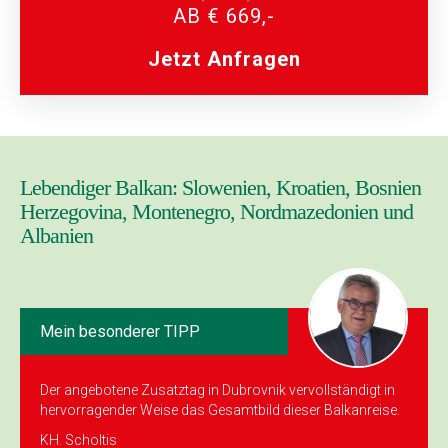
AB € 669,-
Jetzt Anfragen
Lebendiger Balkan: Slowenien, Kroatien, Bosnien
Herzegovina, Montenegro, Nordmazedonien und
Albanien
Mein besonderer TIPP
Der angebotene Zusatz­tag in Dubrovnik vervollständigt in
hervorragender Weise das Gesamtbild dieser Balkanreise.
KH. Scholtis