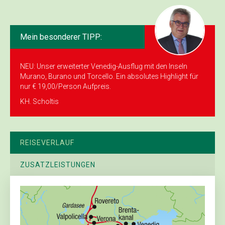
Mein besonderer TIPP:
NEU: Unser erweiterter Venedig-Ausflug mit den Inseln
Murano, Burano und Torcello. Ein absolutes Highlight für
nur € 19,00/Person Aufpreis.
KH. Scholtis
REISEVERLAUF
ZUSATZLEISTUNGEN