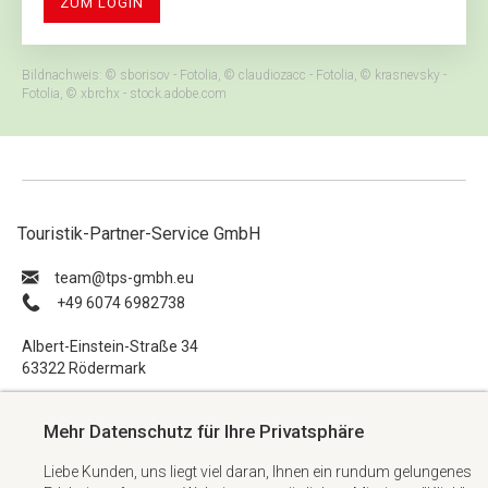
ZUM LOGIN
Bildnachweis: © sborisov - Fotolia, © claudiozacc - Fotolia, © krasnevsky -
Fotolia, © xbrchx - stock.adobe.com
Touristik-Partner-Service GmbH
ue.hbmg-spt@maet
+49 6074 6982738
Albert-Einstein-Straße 34
63322 Rödermark
Impressum
Mehr Datenschutz für Ihre Privatsphäre
Datenschutzerklärung
Liebe Kunden, uns liegt viel daran, Ihnen ein rundum gelungenes
AGB