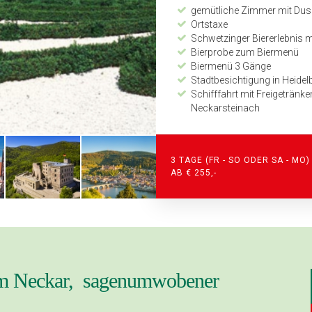
gemütliche Zimmer mit Dus
Ortstaxe
Schwetzinger Biererlebnis mi
Bierprobe zum Biermenü
Biermenü 3 Gänge
Stadtbesichtigung in Heidel
Schifffahrt mit Freigetränk
Neckarsteinach
Eintritt Deutsche Greifen­wa
Detaillierter Programmabla
Zeitplan und Kilometeranga
3 TAGE (FR - SO ODER SA - MO)
24-Stunden-Notfalltelefon
AB € 255,-
Programm 4 Tage: Erlebnistag 
Verlängerungsnacht inkl. F
Stadtführung in Michelstadt
Weinprobe mit Vesperteller
Stadtführung in Heppenhei
Abendessen im Hotel
am Neckar, sagenumwobener