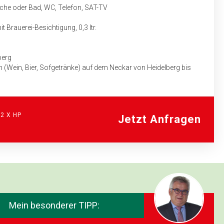
che oder Bad, WC, Telefon, SAT-TV
t Brauerei-Besichtigung, 0,3 ltr.
berg
en (Wein, Bier, Sofgetränke) auf dem Neckar von Heidelberg bis
rte mit Greifvogelflugschau
uf für das Fahrpersonal des Bus­unternehmens mit genauem
ben.
 2 X HP
Jetzt Anfragen
im Odenwald inkl. folgender Leistungen:
rühstücksbuffet
m
Mein besonderer TIPP: