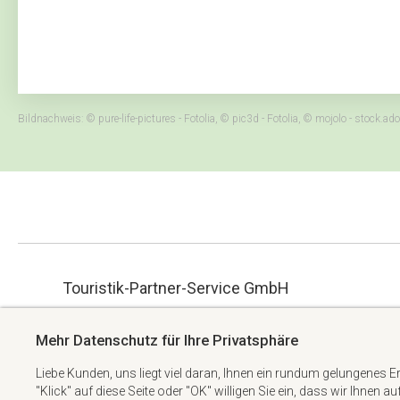
Bildnachweis: © pure-life-pictures - Fotolia, © pic3d - Fotolia, © mojolo - stock
Touristik-Partner-Service GmbH
ue.hbmg-spt@maet
Albert-Einstein-Straße 34
Mehr Datenschutz für Ihre Privatsphäre
+49 6074 6982738
63322 Rödermark
Liebe Kunden, uns liegt viel daran, Ihnen ein rundum gelungenes E
"Klick" auf diese Seite oder "OK" willigen Sie ein, dass wir Ihnen a