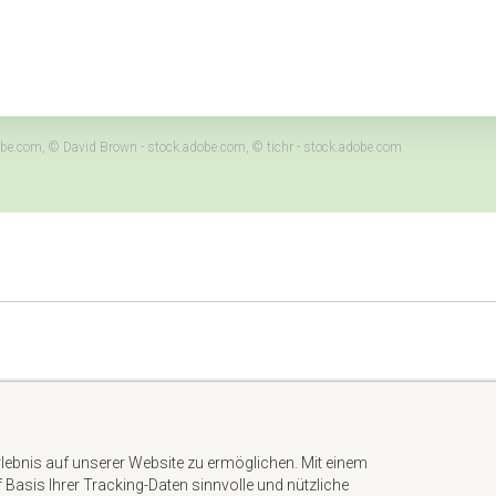
.adobe.com, © David Brown - stock.adobe.com, © tichr - stock.adobe.com
Impressum
Datenschutzerklärung
rlebnis auf unserer Website zu ermöglichen. Mit einem
AGB
uf Basis Ihrer Tracking-Daten sinnvolle und nützliche
Kontakt