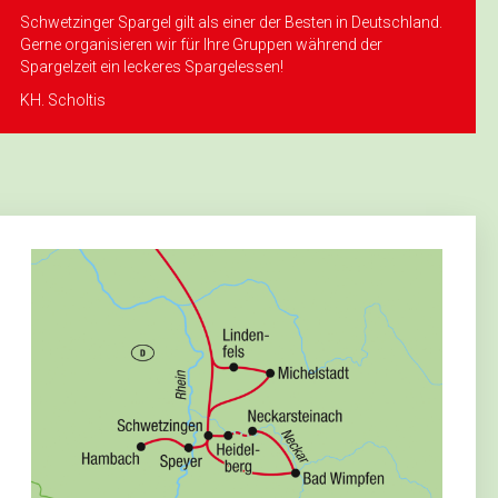
Schwetzinger Spargel gilt als einer der Besten in Deutschland.
Gerne organisieren wir für Ihre Gruppen während der
Spargelzeit ein leckeres Spargelessen!
KH. Scholtis