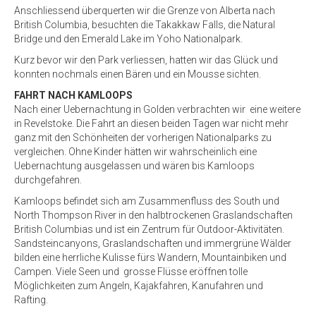
Anschliessend überquerten wir die Grenze von Alberta nach
British Columbia, besuchten die Takakkaw Falls, die Natural
Bridge und den Emerald Lake im Yoho Nationalpark.
Kurz bevor wir den Park verliessen, hatten wir das Glück und
konnten nochmals einen Bären und ein Mousse sichten.
FAHRT NACH KAMLOOPS
Nach einer Uebernachtung in Golden verbrachten wir eine weitere
in Revelstoke. Die Fahrt an diesen beiden Tagen war nicht mehr
ganz mit den Schönheiten der vorherigen Nationalparks zu
vergleichen. Ohne Kinder hätten wir wahrscheinlich eine
Uebernachtung ausgelassen und wären bis Kamloops
durchgefahren.
Kamloops befindet sich am Zusammenfluss des South und
North Thompson River in den halbtrockenen Graslandschaften
British Columbias und ist ein Zentrum für Outdoor-Aktivitäten.
Sandsteincanyons, Graslandschaften und immergrüne Wälder
bilden eine herrliche Kulisse fürs Wandern, Mountainbiken und
Campen. Viele Seen und grosse Flüsse eröffnen tolle
Möglichkeiten zum Angeln, Kajakfahren, Kanufahren und
Rafting.