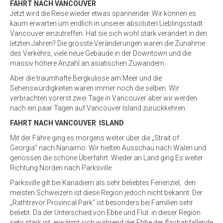
FAHRT NACH VANCOUVER
Jetzt wird die Reise wieder etwas spannender. Wir können es
kaum erwarten um endlich in unserer absoluten Lieblingsstadt
Vancouver einzutreffen. Hat sie sich wohl stark verändert in den
letzten Jahren? Die grösste Veränderungen waren die Zunahme
des Verkehrs, viele neue Gebäude in der Downtown und die
massiv höhere Anzahl an asiatischen Zuwandern.
Aber die traumhafte Bergkulisse am Meer und die
Sehenswürdigkeiten waren immer noch die selben. Wir
verbrachten vorerst zwei Tage in Vancouver aber wir werden
nach ein paar Tagen auf Vancouver Island zurückkehren.
FAHRT NACH VANCOUVER ISLAND
Mit der Fähre ging es morgens weiter über die „Strait of
Georgia“ nach Nanaimo. Wir hielten Ausschau nach Walen und
genossen die schöne Überfahrt. Wieder an Land ging Es weiter
Richtung Norden nach Parksville.
Parksville gilt bei Kanadiern als sehr beliebtes Ferienziel, den
meisten Schweizern ist diese Region jedoch nicht bekannt. Der
„Rathtrevor Provincal Park“ ist besonders bei Familien sehr
beliebt. Da der Unterschied von Ebbe und Flut in dieser Region
sehr stark ist, erwärmt sich während der Ebbe der flachabfallende