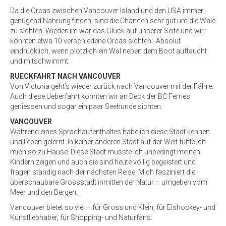
Da die Orcas zwischen Vancouver Island und den USA immer
genügend Nahrung finden, sind die Chancen sehr gut um die Wale
zu sichten. Wiederum war das Glück auf unserer Seite und wir
konnten etwa 10 verschiedene Orcas sichten. Absolut
eindrücklich, wenn plötzlich ein Wal neben dem Boot auftaucht
und mitschwimmt.
RUECKFAHRT NACH VANCOUVER
Von Victoria geht’s wieder zurück nach Vancouver mit der Fähre.
Auch diese Ueberfahrt konnten wir an Deck der BC Ferries
geniessen und sogar ein paar Seehunde sichten.
VANCOUVER
Während eines Sprachaufenthaltes habe ich diese Stadt kennen
und lieben gelernt. In keiner anderen Stadt auf der Welt fühle ich
mich so zu Hause. Diese Stadt musste ich unbedingt meinen
Kindern zeigen und auch sie sind heute völlig begeistert und
fragen ständig nach der nächsten Reise. Mich fasziniert die
überschaubare Grossstadt inmitten der Natur – umgeben vom
Meer und den Bergen.
Vancouver bietet so viel – für Gross und Klein, für Eishockey- und
Kunstliebhaber, für Shopping- und Naturfans.