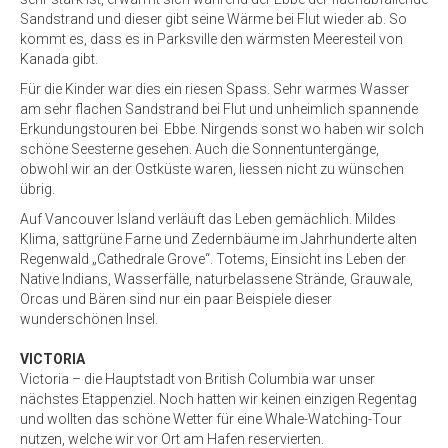
Sandstrand und dieser gibt seine Wärme bei Flut wieder ab. So
kommt es, dass es in Parksville den wärmsten Meeresteil von
Kanada gibt.
Für die Kinder war dies ein riesen Spass. Sehr warmes Wasser
am sehr flachen Sandstrand bei Flut und unheimlich spannende
Erkundungstouren bei Ebbe. Nirgends sonst wo haben wir solch
schöne Seesterne gesehen. Auch die Sonnentuntergänge,
obwohl wir an der Ostküste waren, liessen nicht zu wünschen
übrig.
Auf Vancouver Island verläuft das Leben gemächlich. Mildes
Klima, sattgrüne Farne und Zedernbäume im Jahrhunderte alten
Regenwald „Cathedrale Grove“. Totems, Einsicht ins Leben der
Native Indians, Wasserfälle, naturbelassene Strände, Grauwale,
Orcas und Bären sind nur ein paar Beispiele dieser
wunderschönen Insel.
VICTORIA
Victoria – die Hauptstadt von British Columbia war unser
nächstes Etappenziel. Noch hatten wir keinen einzigen Regentag
und wollten das schöne Wetter für eine Whale-Watching-Tour
nutzen, welche wir vor Ort am Hafen reservierten.