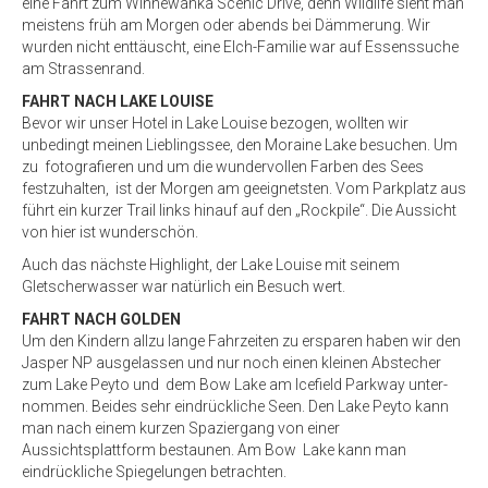
eine Fahrt zum Winnewanka Scenic Drive, denn Wildlife sieht man
meistens früh am Morgen oder abends bei Dämmerung. Wir
wurden nicht enttäuscht, eine Elch-Familie war auf Essenssuche
am Strassenrand.
FAHRT NACH LAKE LOUISE
Bevor wir unser Hotel in Lake Louise bezogen, wollten wir
unbedingt meinen Lieblingssee, den Moraine Lake besuchen. Um
zu fotografieren und um die wundervollen Farben des Sees
festzuhalten, ist der Morgen am geeignetsten. Vom Parkplatz aus
führt ein kurzer Trail links hinauf auf den „Rockpile“. Die Aussicht
von hier ist wunderschön.
Auch das nächste Highlight, der Lake Louise mit seinem
Gletscherwasser war natürlich ein Besuch wert.
FAHRT NACH GOLDEN
Um den Kindern allzu lange Fahrzeiten zu ersparen haben wir den
Jasper NP ausgelassen und nur noch einen kleinen Abstecher
zum Lake Peyto und dem Bow Lake am Icefield Parkway unter-
nommen. Beides sehr eindrückliche Seen. Den Lake Peyto kann
man nach einem kurzen Spaziergang von einer
Aussichtsplattform bestaunen. Am Bow Lake kann man
eindrückliche Spiegelungen betrachten.