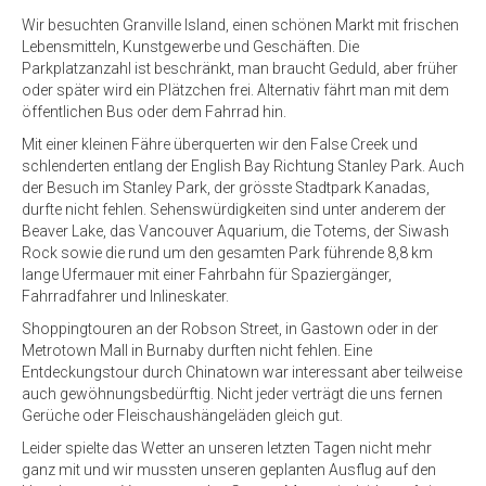
Wir besuchten Granville Island, einen schönen Markt mit frischen
Lebensmitteln, Kunstgewerbe und Geschäften. Die
Parkplatzanzahl ist beschränkt, man braucht Geduld, aber früher
oder später wird ein Plätzchen frei. Alternativ fährt man mit dem
öffentlichen Bus oder dem Fahrrad hin.
Mit einer kleinen Fähre überquerten wir den False Creek und
schlenderten entlang der English Bay Richtung Stanley Park. Auch
der Besuch im Stanley Park, der grösste Stadtpark Kanadas,
durfte nicht fehlen. Sehenswürdigkeiten sind unter anderem der
Beaver Lake, das Vancouver Aquarium, die Totems, der Siwash
Rock sowie die rund um den gesamten Park führende 8,8 km
lange Ufermauer mit einer Fahrbahn für Spaziergänger,
Fahrradfahrer und Inlineskater.
Shoppingtouren an der Robson Street, in Gastown oder in der
Metrotown Mall in Burnaby durften nicht fehlen. Eine
Entdeckungstour durch Chinatown war interessant aber teilweise
auch gewöhnungsbedürftig. Nicht jeder verträgt die uns fernen
Gerüche oder Fleischaushängeläden gleich gut.
Leider spielte das Wetter an unseren letzten Tagen nicht mehr
ganz mit und wir mussten unseren geplanten Ausflug auf den