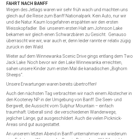
FAHRT NACH BANFF
Wegen des Jetlags waren wir sehr früh wach und machten uns
gleich auf die Reise zum Banff Nationalpark. Kein Auto, nur wir
und die Natur. Kaum losgefahren erspähten wir den ersten
Weisskopfadler. Bei unserem ersten Halt am Johnson Lake
bekamen wir gleich einen Schwarzbären zu Gesicht. Genauso
überrascht wie wir, war auch er, denn leider rannte er relativ zügig
zurück in den Wald.
Weiter auf dem Winnewanka Scenic Drive gings entlang dem Two
Jack Lake. Noch bevor wir den Lake Winnewanka erreichten,
sahen unsere Kinder zum ersten Mal die kanadischen „Bighorn
Sheeps“.
Unsere Erwartungen waren bereits übertroffen!
Auch den nächsten Tag verbrachten wir nach einem Abstecher in
den Kooteney NP in der Umgebung von Banff. Die Seen- und
Bergwelt, die Aussicht vom Sulphur Mountain – einfach
traumhaft. Ueberall sind die verschiedenen Wanderwege,
jeglicher Länge, gut ausgeschildert. Auch die vielen Picknick-
Areas sind gut ausgestattet.
An unserem letzten Abend in Banff unternahmen wir wiederum