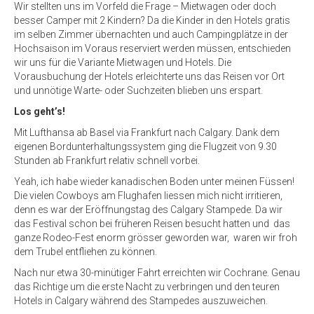
Wir stellten uns im Vorfeld die Frage – Mietwagen oder doch
besser Camper mit 2 Kindern? Da die Kinder in den Hotels gratis
im selben Zimmer übernachten und auch Campingplätze in der
Hochsaison im Voraus reserviert werden müssen, entschieden
wir uns für die Variante Mietwagen und Hotels. Die
Vorausbuchung der Hotels erleichterte uns das Reisen vor Ort
und unnötige Warte- oder Suchzeiten blieben uns erspart.
Los geht’s!
Mit Lufthansa ab Basel via Frankfurt nach Calgary. Dank dem
eigenen Bordunterhaltungssystem ging die Flugzeit von 9.30
Stunden ab Frankfurt relativ schnell vorbei.
Yeah, ich habe wieder kanadischen Boden unter meinen Füssen!
Die vielen Cowboys am Flughafen liessen mich nicht irritieren,
denn es war der Eröffnungstag des Calgary Stampede. Da wir
das Festival schon bei früheren Reisen besucht hatten und das
ganze Rodeo-Fest enorm grösser geworden war, waren wir froh
dem Trubel entfliehen zu können.
Nach nur etwa 30-minütiger Fahrt erreichten wir Cochrane. Genau
das Richtige um die erste Nacht zu verbringen und den teuren
Hotels in Calgary während des Stampedes auszuweichen.