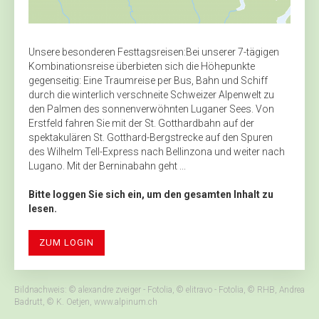
Unsere besonderen Festtagsreisen:Bei unserer 7-tägigen
Kombinationsreise überbieten sich die Höhepunkte
gegenseitig: Eine Traumreise per Bus, Bahn und Schiff
durch die winterlich verschneite Schweizer Alpenwelt zu
den Palmen des sonnenverwöhnten Luganer Sees. Von
Erstfeld fahren Sie mit der St. Gotthardbahn auf der
spektakulären St. Gotthard-Bergstrecke auf den Spuren
des Wilhelm Tell-Express nach Bellinzona und weiter nach
Lugano. Mit der Berninabahn geht ...
Bitte loggen Sie sich ein, um den gesamten Inhalt zu
lesen.
ZUM LOGIN
Bildnachweis: © alexandre zveiger - Fotolia, © elitravo - Fotolia, © RHB, Andrea
Badrutt, © K. Oetjen, www.alpinum.ch