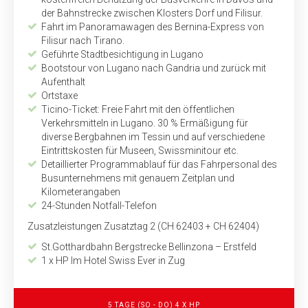
der Bahnstrecke zwischen Klosters Dorf und Filisur.
Fahrt im Panoramawagen des Bernina-Express von
Filisur nach Tirano.
Geführte Stadtbesichtigung in Lugano
Bootstour von Lugano nach Gandria und zurück mit
Aufenthalt
Ortstaxe
Ticino-Ticket: Freie Fahrt mit den öffentlichen
Verkehrsmitteln in Lugano. 30 % Ermäßigung für
diverse Bergbahnen im Tessin und auf verschiedene
Eintrittskosten für Museen, Swissminitour etc.
Detaillierter Programmablauf für das Fahrpersonal des
Busunternehmens mit genauem Zeitplan und
Kilometerangaben
24-Stunden Notfall-Telefon
Zusatzleistungen Zusatztag 2 (CH 62403 + CH 62404)
St.Gotthardbahn Bergstrecke Bellinzona – Erstfeld
1 x HP Im Hotel Swiss Ever in Zug
5 TAGE (SO - DO) 4 X HP