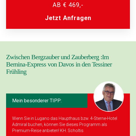
AB € 469,-
Jetzt Anfragen
Zwischen Bergzauber und Zauberberg :Im
Bernina-Express von Davos in den Tessiner
Frühling
Mein besonderer TIPP:
Wenn Sie in Lugano das Haupthaus bzw. 4-Sterne-Hotel
Admiral buchen, können Sie dieses Programm als
Premium-Reise anbieten! KH. Scholtis