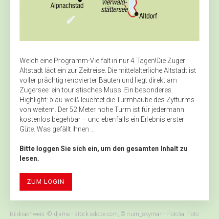
Welch eine Programm-Vielfalt in nur 4 Tagen!Die Zuger
Altstadt lädt ein zur Zeitreise. Die mittelalterliche Altstadt ist
voller prächtig renovierter Bauten und liegt direkt am
Zugersee: ein touristisches Muss. Ein besonderes
Highlight: blau-weiß leuchtet die Turmhaube des Zytturms
von weitem. Der 52 Meter hohe Turm ist für jedermann
kostenlos begehbar – und ebenfalls ein Erlebnis erster
Güte. Was gefällt Ihnen ...
Bitte loggen Sie sich ein, um den gesamten Inhalt zu
lesen.
ZUM LOGIN
Bildnachweis: © djama - stock.adobe.com, © num_skyman - Fotolia, Foto: