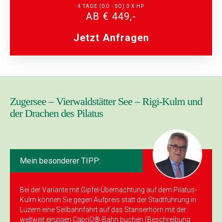
4 TAGE (DO - SO) 3 X HP
AB € 449,-
Jetzt Anfragen
Zugersee – Vierwaldstätter See – Rigi-Kulm und
der Drachen des Pilatus
Mein besonderer TIPP:
Bei der Variante mit Gipfel-Übernachtung auf dem Pilatus-
Kulm können Sie gegen Aufpreis statt der Stadtführung in
Luzern eine Seilbahnfahrt auf das Stanserhorn mit der
weltweit einzigen CabriO®-Bahn buchen (Beschreibung