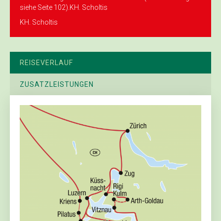
siehe Seite 102).KH. Scholtis
KH. Scholtis
REISEVERLAUF
ZUSATZLEISTUNGEN