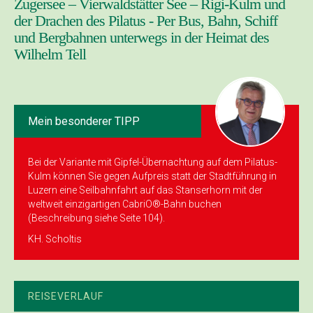
Zugersee – Vierwaldstätter See – Rigi-Kulm und
der Drachen des Pilatus - Per Bus, Bahn, Schiff
und Bergbahnen unterwegs in der Heimat des
Wilhelm Tell
Mein besonderer TIPP
Bei der Variante mit Gipfel-Übernachtung auf dem Pilatus-
Kulm können Sie gegen Aufpreis statt der Stadtführung in
Luzern eine Seilbahnfahrt auf das Stanserhorn mit der
weltweit einzigartigen CabriO®-Bahn buchen
(Beschreibung siehe Seite 104).
KH. Scholtis
REISEVERLAUF