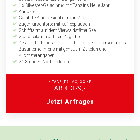
1 x Silvester-Galadinner mit Tanz ins Neue Jahr
Kurtaxen
Geführte Stadtbesichtigung in Zug
Zuger Kirschtorte mit Kaffeeplausch
Schifffahrt auf dem Vierwaldstätter See
Standseilbahn auf den Zugerberg
Detaillierter Programmablauf für das Fahrpersonal des
Busunternehmens mit genauem Zeitplan und
Kilometerangaben
24-Stunden-Notfalltelefon
4 TAGE
(FR - MO)
3 X HP
AB € 379,-
Jetzt Anfragen