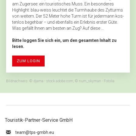
am Zugersee: ein touristisches Muss. Ein besonderes
Highlight: blau-weiss leuchtet die Turmhaube des Zytturms
von weitem. Der 52 Meter hohe Turm ist für jedermann kos-
tenlos begehbar – und ebenfalls ein Erlebnis erster Güte.
Was gefällt Ihnen am besten an Zug? Auf diese ...
Bitte loggen Sie sich ein, um den gesamten Inhalt zu
lesen.
ZUM LOGIN
Bildnachweis: © djama - stock.adobe.com, © num_skyman - Fotolia
Touristik-Partner-Service GmbH
ue.hbmg-spt@maet