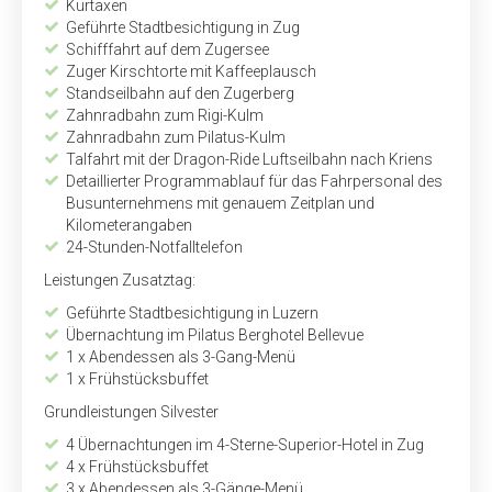
Kurtaxen
Geführte Stadtbesichtigung in Zug
Schifffahrt auf dem Zugersee
Zuger Kirschtorte mit Kaffeeplausch
Standseilbahn auf den Zugerberg
Zahnradbahn zum Rigi-Kulm
Zahnradbahn zum Pilatus-Kulm
Talfahrt mit der Dragon-Ride Luftseilbahn nach Kriens
Detaillierter Programmablauf für das Fahrpersonal des
Busunternehmens mit genauem Zeitplan und
Kilometerangaben
24-Stunden-Notfalltelefon
Leistungen Zusatztag:
Geführte Stadtbesichtigung in Luzern
Übernachtung im Pilatus Berghotel Bellevue
1 x Abendessen als 3-Gang-Menü
1 x Frühstücksbuffet
Grundleistungen Silvester
4 Übernachtungen im 4-Sterne-Superior-Hotel in Zug
4 x Frühstücksbuffet
3 x Abendessen als 3-Gänge-Menü