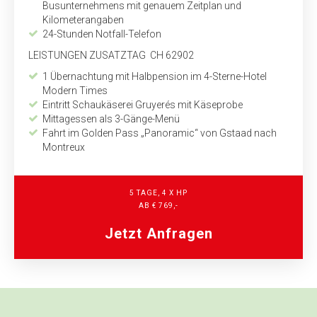
Bus­unternehmens mit genauem Zeitplan und
Kilometerangaben
24-Stunden Notfall-Telefon
LEISTUNGEN ZUSATZTAG CH 62902
1 Übernachtung mit Halbpension im 4-Sterne-Hotel
Modern Times
Eintritt Schaukäserei Gruyerés mit Käseprobe
Mittagessen als 3-Gänge-Menü
Fahrt im Golden Pass „Panoramic“ von Gstaad nach
Montreux
5 TAGE, 4 X HP
AB € 769,-
Jetzt Anfragen