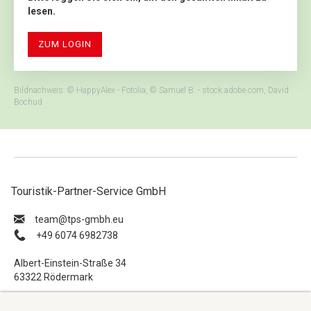
lesen.
ZUM LOGIN
Bildnachweis: © HappyAlex - Fotolia, © Samuel B. - stock.adobe.com, David
Bochud
Touristik-Partner-Service GmbH
ue.hbmg-spt@maet
+49 6074 6982738
Albert-Einstein-Straße 34
63322 Rödermark