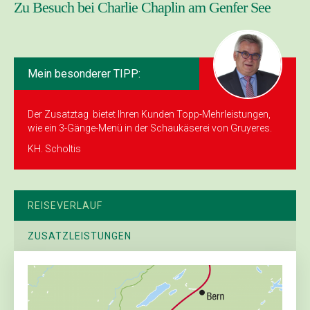
Zu Besuch bei Charlie Chaplin am Genfer See
Mein besonderer TIPP:
Der Zusatztag bietet Ihren Kunden Topp-Mehrleistungen,
wie ein 3-Gänge-Menü in der Schau­käserei von Gruyeres.
KH. Scholtis
REISEVERLAUF
ZUSATZLEISTUNGEN