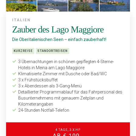
ITALIEN
Zauber des Lago Maggiore
Die Oberitalienischen Seen – einfach zauberhaft!
KURZREISE
STANDORTREISEN
3 Übernachtungen in schönen gepflegten 4-Sterne-
Hotels in Meina am Lago Maggiore
Klimatisierte Zimmer mit Dusche oder Bad/WC
3 x Frühstücksbuffet
3 x Abendessen als 3-Gang-Menü
Detaillierter Programmablauf für das Fahrpersonal des
Bus­unternehmens mit genauem Zeitplan und
Kilometerangaben
24-Stunden Notfall-Telefon
4 TAGE, 3 X HP
AB € 199,-