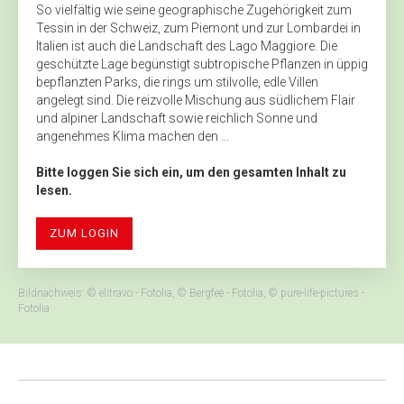
So vielfältig wie seine geographische Zugehörigkeit zum
Tessin in der Schweiz, zum Piemont und zur Lombardei in
Italien ist auch die Landschaft des Lago Maggiore. Die
geschützte Lage begünstigt subtropische Pflanzen in üppig
bepflanzten Parks, die rings um stilvolle, edle Villen
angelegt sind. Die reizvolle Mischung aus süd­lichem Flair
und alpiner Landschaft sowie reichlich Sonne und
angenehmes Klima machen den ...
Bitte loggen Sie sich ein, um den gesamten Inhalt zu
lesen.
ZUM LOGIN
Bildnachweis: © elitravo - Fotolia, © Bergfee - Fotolia, © pure-life-pictures -
Fotolia