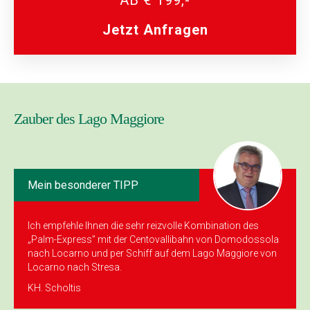
Jetzt Anfragen
Zauber des Lago Maggiore
Mein besonderer TIPP
Ich empfehle Ihnen die sehr reizvolle Kombination des
„Palm-Express” mit der Cento­vallibahn von Domodossola
nach Locarno und per Schiff auf dem Lago Maggiore von
Locarno nach Stresa.
KH. Scholtis