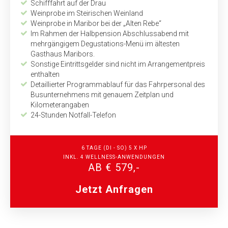
Schifffahrt auf der Drau
Weinprobe im Steirischen Weinland
Weinprobe in Maribor bei der „Alten Rebe“
Im Rahmen der Halbpension Abschlussabend mit
mehrgängigem Degustations-Menü im ältesten
Gasthaus Maribors.
Sonstige Eintrittsgelder sind nicht im Arrangementpreis
enthalten
Detaillierter Programmablauf für das Fahrpersonal des
Busunternehmens mit genauem Zeitplan und
Kilometerangaben
24-Stunden Notfall-Telefon
6 TAGE (DI - SO) 5 X HP
INKL. 4 WELLNESS-ANWENDUNGEN
AB € 579,-
Jetzt Anfragen