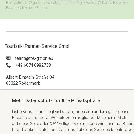
Bildnachweis: © goodluz - stock.adobe.com, © jo - Fotolia, © Dasha Petrenko -
Fotolia, © Kzenon - Fotolia
Touristik-Partner-Service GmbH
ue.hbmg-spt@maet
+49 6074 6982738
Albert-Einstein-Straße 34
63322 Rödermark
Impressum
Mehr Datenschutz für Ihre Privatsphäre
Datenschutzerklärung
Liebe Kunden, uns liegt viel daran, Ihnen ein rundum gelungenes
AGB
Erlebnis auf unserer Website zu ermöglichen. Mit einem "Klick"
Kontakt
auf diese Seite oder "OK" willigen Sie ein, dass wir Ihnen auf Basis
Ihrer Tracking-Daten sinnvolle und nützliche Services bereitstellen.