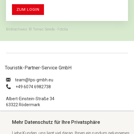
ZUM LOGIN
Bildnachweis: © Tomas Sereda - Fotolia
Touristik-Partner-Service GmbH
ue.hbmg-spt@maet
+49 6074 6982738
Albert-Einstein-Straße 34
63322 Rödermark
Impressum
Mehr Datenschutz für Ihre Privatsphäre
Datenschutzerklärung
Liebe Kunden, uns liegt viel daran, Ihnen ein rundum gelungenes