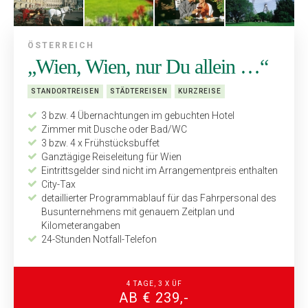
ÖSTERREICH
„Wien, Wien, nur Du allein …“
STANDORTREISEN
STÄDTEREISEN
KURZREISE
3 bzw. 4 Übernachtungen im gebuchten Hotel
Zimmer mit Dusche oder Bad/WC
3 bzw. 4 x Frühstücksbuffet
Ganztägige Reiseleitung für Wien
Eintrittsgelder sind nicht im Arrangementpreis enthalten
City-Tax
detaillierter Programmablauf für das Fahrpersonal des
Bus­unternehmens mit genauem Zeitplan und
Kilometerangaben
24-Stunden Notfall-Telefon
4 TAGE, 3 X ÜF
AB € 239,-