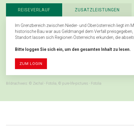
REISEVERLAUF
ZUSATZLEISTUNGEN
Im Grenzbereich zwischen Nieder- und Oberösterreich liegt im M
historische Bau war aus Geldmangel dem Verfall preisgegeben,
Standort lassen sich Regionen Österreichs erkunden, die abseits 
Bitte loggen Sie sich ein, um den gesamten Inhalt zu lesen.
ZUM LOGIN
Bildnachweis: © Zechal - Fotolia, © pure-life-pictures - Fotolia