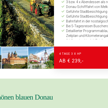
3 bzw. 4 x Abendessen als re
Donau-Schifffahrt von Melk
Geführte Stadtbesichtigung
Geführte Stadtbesichtigung 
Bahnfahrt in der nostalgi
Bei 5-Tagesreisen Buschen
Detaillierter Programmabla
Zeitplan und Kilometerang
24-Stunden Notfall-Telefon
4 TAGE 3 X HP
AB € 239,-
chönen blauen Donau