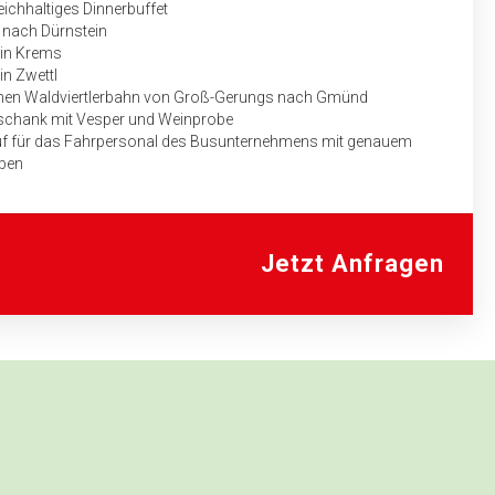
ich­haltiges Dinnerbuffet
 nach Dürnstein
 in Krems
in Zwettl
schen Waldviertlerbahn von Groß-Gerungs nach Gmünd
schank mit Vesper und Weinprobe
uf für das Fahrpersonal des Bus­unternehmens mit genauem
aben
Jetzt Anfragen