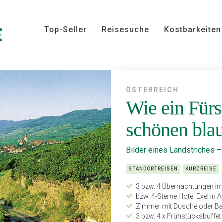
Top-Seller
Reisesuche
Kostbarkeiten
ÖSTERREICH
Wie ein Fürs
schönen bla
Bilder eines Landstriches –
STANDORTREISEN
KURZREISE
3 bzw. 4 Übernachtungen im
bzw. 4-Sterne Hotel Exel in 
Zimmer mit Dusche oder 
3 bzw. 4 x Frühstücksbuffet