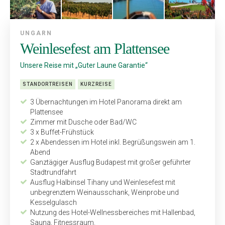
UNGARN
Weinlesefest am Plattensee
Unsere Reise mit „Guter Laune Garantie“
STANDORTREISEN
KURZREISE
3 Übernachtungen im Hotel Panorama direkt am
Plattensee
Zimmer mit Dusche oder Bad/WC
3 x Buffet-Frühstück
2 x Abendessen im Hotel inkl. Begrüßungswein am 1.
Abend
Ganztägiger Ausflug Budapest mit großer geführter
Stadtrundfahrt
Ausflug Halbinsel Tihany und Weinlesefest mit
unbegrenztem Weinausschank, Wein­probe und
Kesselgulasch
Nutzung des Hotel-Wellnessbereiches mit Hallenbad,
Sauna, Fitnessraum.