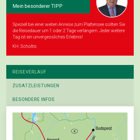
Mein besonderer TIPP
Speziell bei einer weiten Anreise zum Plattensee sollten Sie
die Reisedauer um 1 oder 2 Tage verlängern. Jeder weitere
Tag ist ein unvergessliches Erlebnis!
KH. Scholtis
REISEVERLAUF
ZUSATZLEISTUNGEN
BESONDERE INFOS