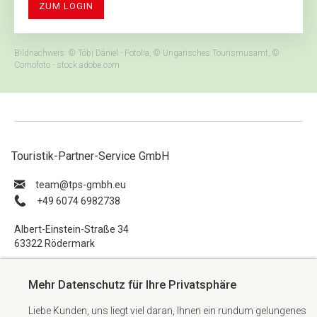
ZUM LOGIN
Bildnachweis: © Tóbi Dániel - Fotolia, © Ungarisches Tourismusamt, ©
Comofoto - stock.adobe.com
Touristik-Partner-Service GmbH
ue.hbmg-spt@maet
+49 6074 6982738
Albert-Einstein-Straße 34
63322 Rödermark
Impressum
Mehr Datenschutz für Ihre Privatsphäre
Datenschutzerklärung
Liebe Kunden, uns liegt viel daran, Ihnen ein rundum gelungenes
AGB