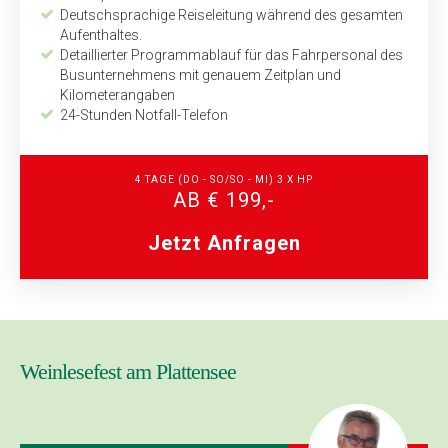
Deutschsprachige Reiseleitung während des gesamten
Aufenthaltes.
Detaillierter Programmablauf für das Fahrpersonal des
Bus­unternehmens mit genauem Zeitplan und
Kilometerangaben
24-Stunden Notfall-Telefon
4 TAGE
(DO - SO/SO - MI)
3 X HP
AB € 199,-
Jetzt Anfragen
Weinlesefest am Plattensee