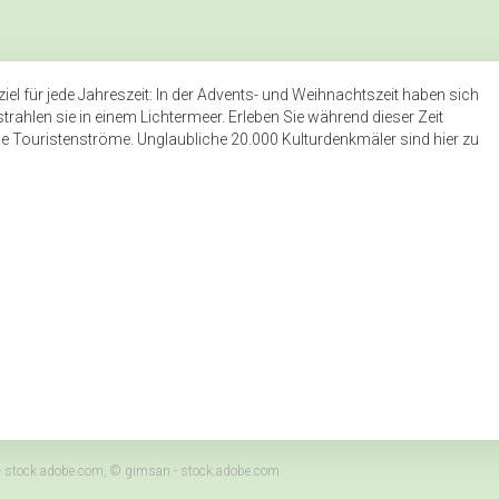
Leistungsbeschreibung angepa
iel für jede Jahreszeit: In der Advents- und Weihnachtszeit haben sich
rahlen sie in einem Lichtermeer. Erleben Sie während dieser Zeit
Touristenströme. Unglaubliche 20.000 Kulturdenkmäler sind hier zu
- stock.adobe.com, © gimsan - stock.adobe.com