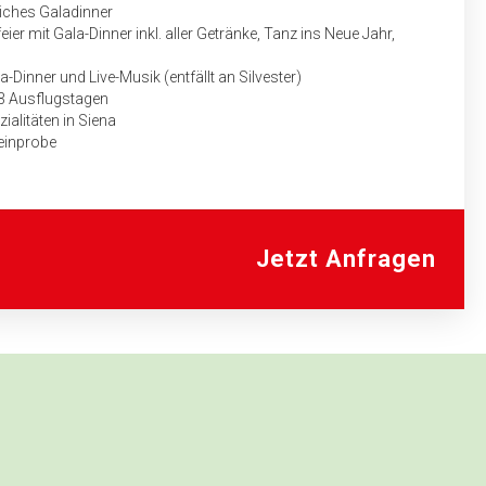
liches Galadinner
eier mit Gala-Dinner inkl. aller Getränke, Tanz ins Neue Jahr,
Dinner und Live-Musik (entfällt an Silvester)
 3 Ausflugstagen
alitäten in Siena
einprobe
uf für das Fahrpersonal des Bus­unternehmens mit genauem
aben
Jetzt Anfragen
r die Führungen dringend erforderlich!
AKET
ier, Wein, Softgetränke)
 18:30 bis 23:00 Uhr (Bier, Wein, Softgetränke, Spirituosen)
n Florenz, Uffizien in Florenz, Kathedrale in Lucca
werden abends die Hotelleistungen entsprechend der