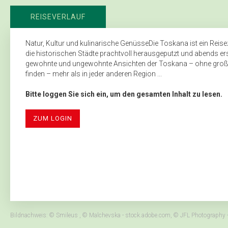
REISEVERLAUF
Natur, Kultur und kulinarische GenüsseDie Toskana ist ein Reisez
die historischen Städte prachtvoll herausgeputzt und abends erst
gewohnte und ungewohnte Ansichten der Toskana – ohne große 
finden – mehr als in jeder anderen Region ...
Bitte loggen Sie sich ein, um den gesamten Inhalt zu lesen.
ZUM LOGIN
Bildnachweis: © Smileus , © Malchevska - stock.adobe.com, © JFL Photography 