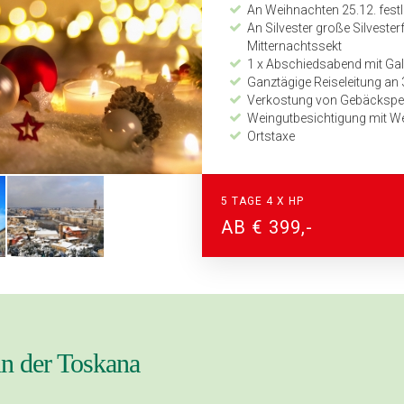
An Weihnachten 25.12. fest
An Silvester große Silvesterf
Mitternachtssekt
1 x Abschiedsabend mit Gala-
Ganztägige Reiseleitung an
Verkostung von Gebäckspezi
Weingutbesichtigung mit W
Ortstaxe
Detaillierter Programmabla
Zeitplan und Kilometerang
24-Stunden Notfall-Telefon
5 TAGE 4 X HP
Audio-System mit Kopfhörern fü
AB € 399,-
Unser PREMIUM-LEISTUNGSP
Zusatzleistungen
Getränke zum Abendessen (B
Getränke an der Hotelbar von
Eintritte Dom in Siena, Dom i
in der Toskana
Hinweis:
An Weihnachten und Silvester 