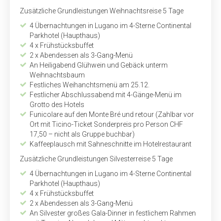
Zusätzliche Grundleistungen Weihnachtsreise 5 Tage
4 Übernachtungen in Lugano im 4-Sterne Continental
Parkhotel (Haupthaus)
4 x Frühstücksbuffet
2 x Abendessen als 3-Gang-Menü
An Heiligabend Glühwein und Gebäck unterm
Weihnachtsbaum
Festliches Weihanchtsmenü am 25.12.
Festlicher Abschlussabend mit 4-Gänge-Menü im
Grotto des Hotels
Funicolare auf den Monte Bré und retour (Zahlbar vor
Ort mit Ticino-Ticket Sonderpreis pro Person CHF
17,50 – nicht als Gruppe buchbar)
Kaffeeplausch mit Sahneschnitte im Hotelrestaurant
Zusätzliche Grundleistungen Silvesterreise 5 Tage
4 Übernachtungen in Lugano im 4-Sterne Continental
Parkhotel (Haupthaus)
4 x Frühstücksbuffet
2 x Abendessen als 3-Gang-Menü
An Silvester großes Gala-Dinner in festlichem Rahmen