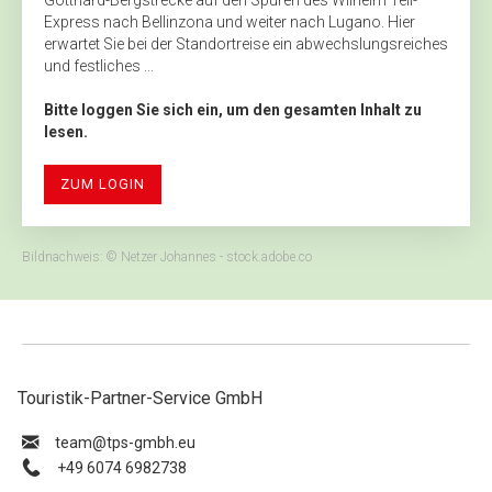
Gotthard-Bergstrecke auf den Spuren des Wilhelm Tell-
Express nach Bellinzona und weiter nach Lugano. Hier
erwartet Sie bei der Standortreise ein abwechslungsreiches
und festliches ...
Bitte loggen Sie sich ein, um den gesamten Inhalt zu
lesen.
ZUM LOGIN
Bildnachweis: © Netzer Johannes - stock.adobe.co
Touristik-Partner-Service GmbH
ue.hbmg-spt@maet
+49 6074 6982738