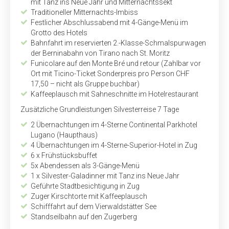
mit Tanz ins Neue Jahr und Mitternachtssekt
Traditioneller Mitternachts-Imbiss
Festlicher Abschlussabend mit 4-Gänge-Menü im
Grotto des Hotels
Bahnfahrt im reservierten 2.-Klasse-Schmalspurwagen
der Berninabahn von Tirano nach St. Moritz
Funicolare auf den Monte Bré und retour (Zahlbar vor
Ort mit Ticino-Ticket Sonderpreis pro Person CHF
17,50 – nicht als Gruppe buchbar)
Kaffeeplausch mit Sahneschnitte im Hotelrestaurant
Zusätzliche Grundleistungen Silvesterreise 7 Tage
2 Übernachtungen im 4-Sterne Continental Parkhotel
Lugano (Haupthaus)
4 Übernachtungen im 4-Sterne-Superior-Hotel in Zug
6 x Frühstücksbuffet
5x Abendessen als 3-Gänge-Menü
1 x Silvester-Galadinner mit Tanz ins Neue Jahr
Geführte Stadtbesichtigung in Zug
Zuger Kirschtorte mit Kaffeeplausch
Schifffahrt auf dem Vierwaldstätter See
Standseilbahn auf den Zugerberg