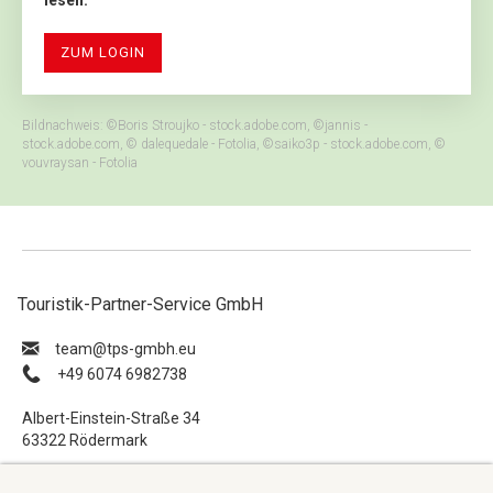
ZUM LOGIN
Bildnachweis: ©Boris Stroujko - stock.adobe.com, ©jannis -
stock.adobe.com, © dalequedale - Fotolia, ©saiko3p - stock.adobe.com, ©
vouvraysan - Fotolia
Touristik-Partner-Service GmbH
ue.hbmg-spt@maet
+49 6074 6982738
Albert-Einstein-Straße 34
63322 Rödermark