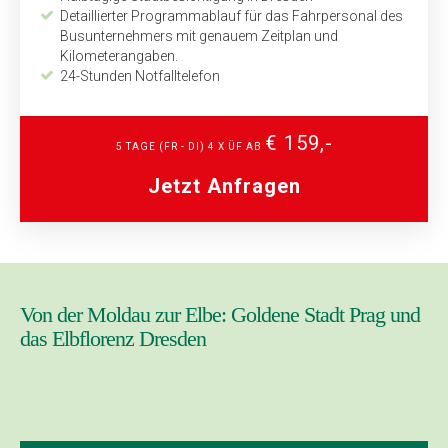
Detaillierter Programmablauf für das Fahrpersonal des
Bus­unternehmers mit genauem Zeitplan und
Kilometeran­gaben.
24-Stunden Notfalltelefon
€ 159,-
5 TAGE (FR - DI) 4 X ÜF AB
Jetzt Anfragen
Von der Moldau zur Elbe: Goldene Stadt Prag und
das Elbflorenz Dresden