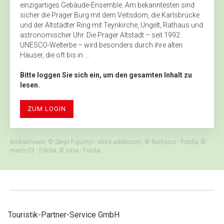
einzigartiges Gebäude-Ensemble. Am bekanntesten sind
sicher die Prager Burg mit dem Veitsdom, die Karlsbrücke
und der Altstädter Ring mit Teynkirche, ­Ungelt, Rathaus und
astronomischer Uhr. Die Prager Altstadt – seit 1992
UNESCO-Welterbe – wird besonders durch ihre alten
Häuser, die oft bis in ...
Bitte loggen Sie sich ein, um den gesamten Inhalt zu
lesen.
ZUM LOGIN
Bildnachweis: © Sergii Figurnyi - stock.adobe.com, © flashpics - Fotolia, ©
martin33 - Fotolia, © Ionia - Fotolia
Touristik-Partner-Service GmbH