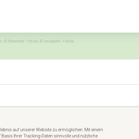
 fotoember - Fotolia, © travelpeter - Fotolia
Impressum
Datenschutzerklärung
rlebnis auf unserer Website zu ermöglichen. Mit einem
AGB
uf Basis Ihrer Tracking-Daten sinnvolle und nützliche
Kontakt