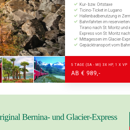
Kur- bzw. Ortstaxe
Ticino-Ticket in Lugano
Hallenbadbenutzung in Zer
Bahnfahrten im reservierte
Tirano nach St. Moritz und 
Express von St. Moritz nac
Mittagessen im Glacier-Expr
Gepäcktransport vom Bahn
Bahnfahrt Zermatt – Täsch
Detaillierter Programmabla
Zeitplan und Kilometerang
5 TAGE (SA - MI) 3X HP, 1 X VP
24-Stunden Notfall-Telefon
AB € 989,-
Leistungen Zusatztag 1:
1 x Halbpension im 4-Sterne
Geführte Stadtbesichtigung
Bootsfahrt nach Gandria
Leistungen Zusatztag 2:
iginal Bernina- und Glacier-Express
1 x Halbpension (4-Gang-Men
Nutzung aller offenen Obere
Bahnverkehr