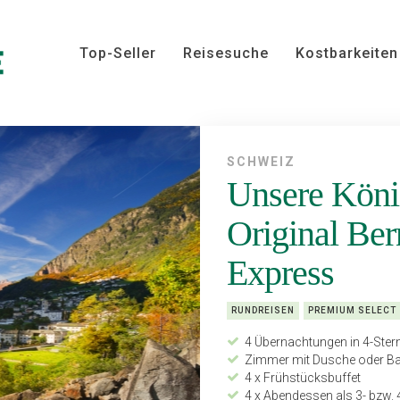
Top-Seller
Reisesuche
Kostbarkeiten
SCHWEIZ
Unsere Köni
Original Ber
Express
RUNDREISEN
PREMIUM SELECT
4 Übernachtungen in 4-Ster
Zimmer mit Dusche oder 
4 x Frühstücksbuffet
4 x Abendessen als 3- bzw