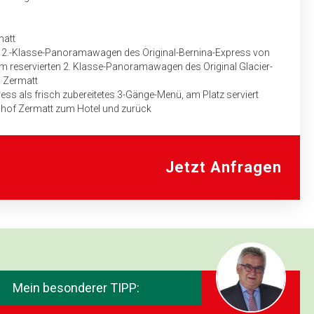
matt
n 2.-Klasse-Panoramawagen des Original-Bernina-Express von
im reservierten 2. Klasse-Panoramawagen des Original Glacier-
h Zermatt
ess als frisch zubereitetes 3-Gänge-Menü, am Platz serviert
hof Zermatt zum Hotel und zurück
uf für das Fahrpersonal des Bus­unternehmens mit genauem
aben
Jetzt Anfragen
-Hotel in Lugano
 in Lugano
ü) im 4-Sterne Superior Hotel in St. Moritz
Mein besonderer TIPP:
ngadiner Bergbahnen inkl. öffentlicher Bus- und