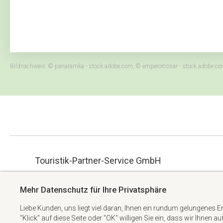
Bildnachweis: © panaramka - stock.adobe.com, © emperorcosar - stock.adobe.com, ©
Touristik-Partner-Service GmbH
ue.hbmg-spt@maet
Albert-Einstein-Straße 34
Mehr Datenschutz für Ihre Privatsphäre
+49 6074 6982738
63322 Rödermark
Liebe Kunden, uns liegt viel daran, Ihnen ein rundum gelungenes E
"Klick" auf diese Seite oder "OK" willigen Sie ein, dass wir Ihnen a