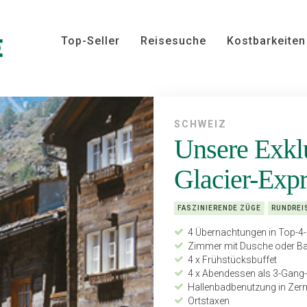
Top-Seller
Reisesuche
Kostbarkeiten
SCHWEIZ
Unsere Exklu
Glacier-Exp
FASZINIERENDE ZÜGE
RUNDREI
4 Übernachtungen in Top-4-
Zimmer mit Dusche oder 
4 x Frühstücksbuffet
4 x Abendessen als 3-Gan
Hallenbadbenutzung in Zer
Ortstaxen