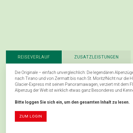
REISEVERLAUF
ZUSATZLEISTUNGEN
Die Originale – einfach unvergleichlich: Die legendären Alpenzü
nach Tirano und von Zermatt bis nach St. Moritz!Nicht nur die 
Glacier-Express mit seinen Pano­ramawagen, verziert mit dem F
Alpenzug der Welt ist wirklich etwas ganz Besonderes und Kenner
Bitte loggen Sie sich ein, um den gesamten Inhalt zu lesen.
ZUM LOGIN