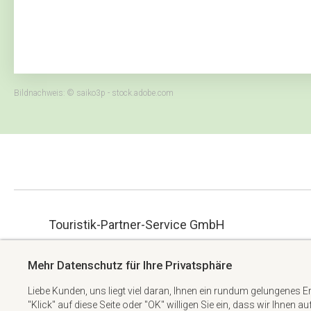
Bildnachweis: © saiko3p - stock.adobe.com
Touristik-Partner-Service GmbH
ue.hbmg-spt@maet
Albert-Einstein-Straße 34
Mehr Datenschutz für Ihre Privatsphäre
+49 6074 6982738
63322 Rödermark
Liebe Kunden, uns liegt viel daran, Ihnen ein rundum gelungenes E
"Klick" auf diese Seite oder "OK" willigen Sie ein, dass wir Ihnen a