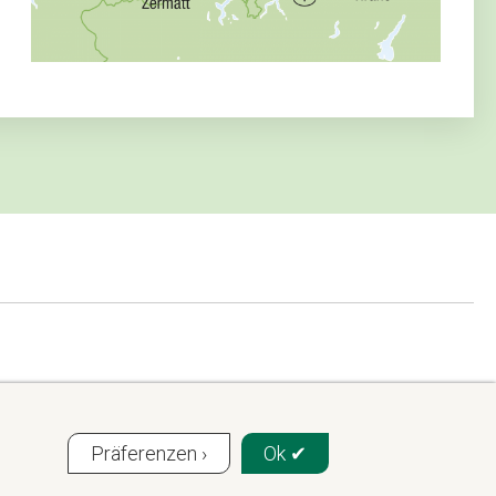
Präferenzen ›
Ok ✔