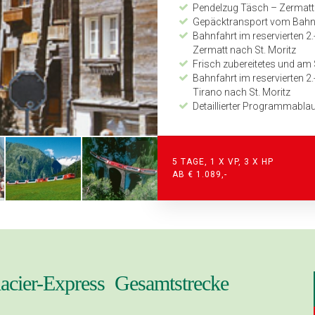
Pendelzug Täsch – Zermatt
Gepäcktransport vom Bahn
Bahnfahrt im reservierten 
Zermatt nach St. Moritz
Frisch zubereitetes und am 
Bahnfahrt im reservierten 
Tirano nach St. Moritz
Detaillierter Programmabla
Zeitplan und Kilometerang
24-Stunden Notfall-Telefon
Leistungen Zusatztag (CH 628
5 TAGE, 1 X VP, 3 X HP
AB € 1.089,-
Eintritt Schaukäserei Greye
1 x Übernachtung inkl. Halbp
lacier-Express Gesamtstrecke