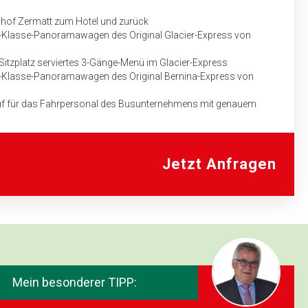
hof Zermatt zum Hotel und zurück
2.-Klasse-Panoramawagen des Original Glacier-Express von
Sitzplatz serviertes 3-Gänge-Menü im Glacier-Express
2.-Klasse-Panoramawagen des Original Bernina-Express von
uf für das Fahrpersonal des Bus­unternehmens mit genauem
aben
04:
Jetzt Anfragen
rz inkl. Mittagessen (3-Gang-Menü)
ension im 4-Sterne-Hotel in Biel
Mein besonderer TIPP: