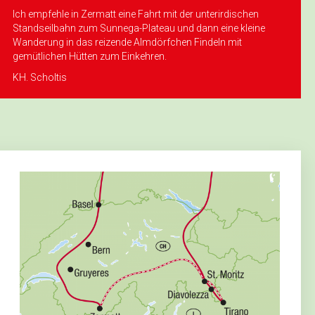
Ich empfehle in Zermatt eine Fahrt mit der unter­irdischen
Standseilbahn zum Sunnega-Plateau und dann eine kleine
Wanderung in das reizende Almdörfchen Findeln mit
gemütlichen Hütten zum Einkehren.
KH. Scholtis