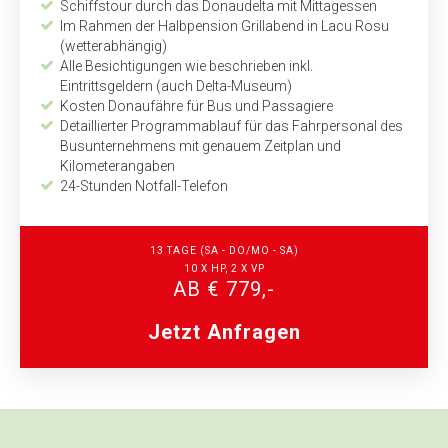
Schiffstour durch das Donaudelta mit Mittagessen
Im Rahmen der Halbpension Grillabend in Lacu Rosu
(wetterabhängig)
Alle Besichtigungen wie beschrieben inkl.
Eintrittsgeldern (auch Delta-Museum)
Kosten Donaufähre für Bus und Passagiere
Detaillierter Programmablauf für das Fahrpersonal des
Busunternehmens mit genauem Zeitplan und
Kilometerangaben
24-Stunden Notfall-Telefon
13 TAGE (SA - DO/MO - SA)
10 X HP, 2 X VP
AB € 779,-
Jetzt Anfragen