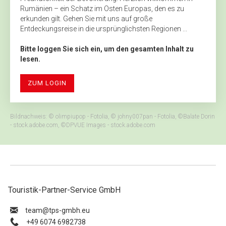
Rumänien – ein Schatz im Osten Europas, den es zu
erkunden gilt. Gehen Sie mit uns auf große
Entdeckungsreise in die ursprünglichsten Regionen ...
Bitte loggen Sie sich ein, um den gesamten Inhalt zu
lesen.
ZUM LOGIN
Bildnachweis: © olimpiupop - Fotolia, © johny007pan - Fotolia, ©Balate Dorin
- stock.adobe.com, ©DPVUE Images - stock.adobe.com
Touristik-Partner-Service GmbH
ue.hbmg-spt@maet
+49 6074 6982738