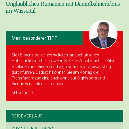
Unglaubliches Rumänien mit Dampfbahnerlebnis
im Wassertal
Mein besonderer TIPP:
Sie können noch einen weiteren landschaftlichen
Höhepunkt einarbeiten, wenn Sie eine Zusatznacht in Sibiu
einplanen und Biertan und Sighisoara als Tagesausflug
durchführen. Dadurch können Sie am Vortag die
Transfagarasan einplanen ohne auf Sighisoara und
Biertan verzichten zu müssen.
KH. Scholtis
REISEVERLAUF
ZUSATZLEISTUNGEN