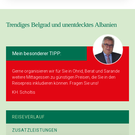
Trendiges Belgrad und unentdecktes Albanien
Mein besonderer TIPP:
Gerne organisieren wir für Sie in Ohrid, Berat und Sarande
weitere Mittagessen zu günstigen Preisen, die Sie in den
Reisepreis inkludieren können. Fragen Sie uns!
KH. Scholtis
REISEVERLAUF
ZUSATZLEISTUNGEN