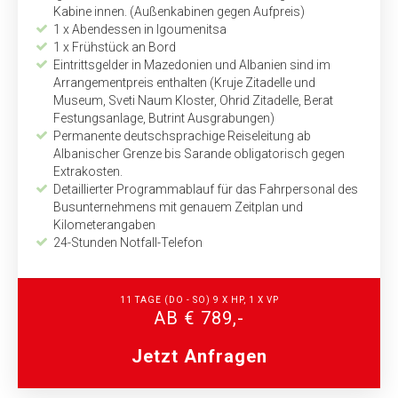
Kabine innen. (Außen­kabinen gegen Aufpreis)
1 x Abendessen in Igoumenitsa
1 x Frühstück an Bord
Eintrittsgelder in Mazedonien und Albanien sind im
Arrangementpreis enthalten (Kruje Zitadelle und
Museum, Sveti Naum Kloster, Ohrid Zitadelle, Berat
Festungs­anlage, Butrint Ausgrabungen)
Permanente deutschsprachige Reiseleitung ab
Albanischer Grenze bis Sarande obligatorisch gegen
Extrakosten.
Detaillierter Programmablauf für das Fahrpersonal des
Busunternehmens mit genauem Zeitplan und
Kilometerangaben
24-Stunden Notfall-Telefon
11 TAGE (DO - SO) 9 X HP, 1 X VP
AB € 789,-
Jetzt Anfragen