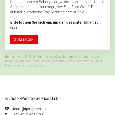
hausgemachtem Schnaps an, wobei man sich dabei in die
Augen schaut und laut sagt „Živeli!“ – „Zum Wohl!“ Das
kulturell-historische Erbe Serbiens geht auf die ...
Bitte loggen Sie sich ein, um den gesamten Inhalt zu
lesen.
ZUM LOGIN
Bildnachweis: © Sergii Figurnyi - stock.adobe.com, © vladimirnenezic -
Fotolia, © Kushch Dmitry - Fotolia, ©zevana - stock.adobe.com, © Mikhail
Markovskiy - stock.adobe.com
Touristik-Partner-Service GmbH
ue.hbmg-spt@maet
+49 6074 6982738