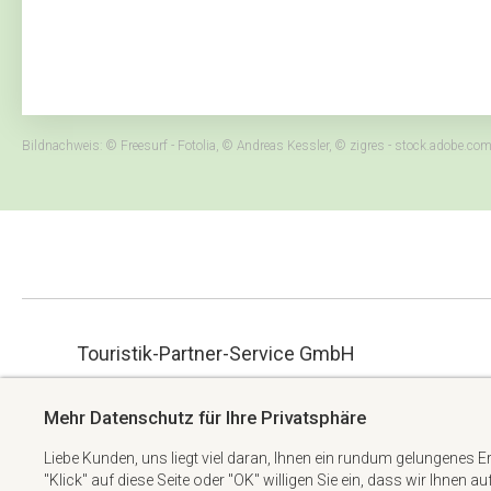
Bildnachweis: © Freesurf - Fotolia, © Andreas Kessler, © zigres - stock.adobe.co
Touristik-Partner-Service GmbH
ue.hbmg-spt@maet
Albert-Einstein-Straße 34
Mehr Datenschutz für Ihre Privatsphäre
+49 6074 6982738
63322 Rödermark
Liebe Kunden, uns liegt viel daran, Ihnen ein rundum gelungenes E
"Klick" auf diese Seite oder "OK" willigen Sie ein, dass wir Ihnen a