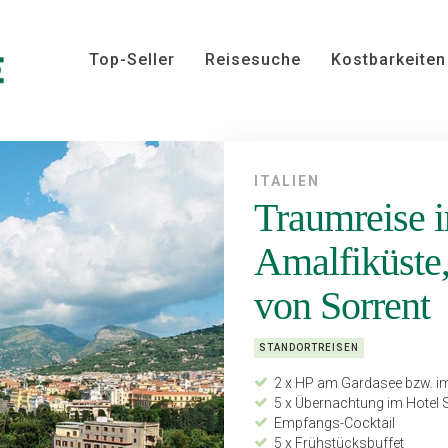
Top-Seller
Reisesuche
Kostbarkeiten
ITALIEN
Traumreise i
Amalfiküste,
von Sorrent
STANDORTREISEN
2 x HP am Gardasee bzw. 
5 x Übernachtung im Hotel 
Empfangs-Cocktail
5 x Frühstücksbuffet