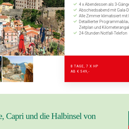
4 x Abendessen als 3-Gän
Abschiedsabend mit Gala-Di
Alle Zimmer klimatisiert m
Detaillierter Programmabla
Zeitplan und Kilometerang
24-Stunden Notfall-Telefon
8 TAGE, 7 X HP
AB € 549,-
e, Capri und die Halbinsel von