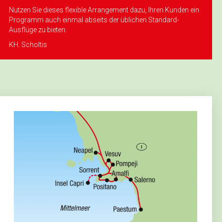
Nutzen Sie dieses flexible Arrangement dazu, Ihren Kunden ein
Programm auch einmal abseits der üblichen Standard-
Ausflüge zu bieten.
KH. Scholtis