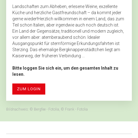
Landschaften zum Abheben, erlesene Weine, exzellente
Küche und herzliche Gastfreundschaft – da kommt jeder
gerne wieder!Herzlich willkommen in einem Land, das zum
Teil schon Italien, aber irgendwie auch noch deutsch ist.
Ein Land der Gegensätze, traditionell und modern zugleich,
vor allem aber: atemberaubend schön. Idealer
Ausgangspunkt für sternförmige Erkundungsfahrten ist
Sterzing. Das ehemalige Bergknappenstädtchen liegt am
Kaiserweg, der früheren Verbindung ...
Bitte loggen Sie sich ein, um den gesamten Inhalt zu
lesen.
ZUM LOGIN
Bildnachweis: © Bergfee - Fotolia, © Frank - Fotolia