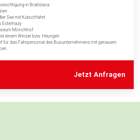
besichtigung in Bratislava
Wien
ler See mit Kutschfahrt
s Esterhazy
fmuseum Mönchhof
ei einem Winzer bzw. Heurigen
auf für das Fahrpersonal des Busunternehmens mit genauem
aben
Jetzt Anfragen