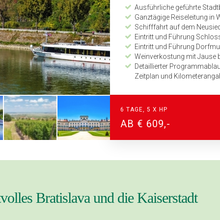
Ausführliche geführte Stadt
Ganztägige Reiseleitung in 
Schifffahrt auf dem Neusied
Eintritt und Führung Schlos
Eintritt und Führung Dor
Weinverkostung mit Jause b
Detaillierter Programmabl
Zeitplan und Kilometerang
24-Stunden Notfall-Telefon
6 TAGE, 5 X HP
AB € 609,-
lles Bratislava und die Kaiserstadt