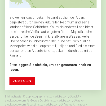
Slowenien, das unbekannte Land südlich der Alpen,
begeistert durch seinen kulturellen Reichtum und seine
landschaftliche Schönheit. Kaum ein anderes Land bietet
so eine reiche Vielfalt auf engstem Raum: Majestätische
Berge, funkelnde Seen mit kristallklarem Wasser, weite
Hochebenen in unberührter Natur und natürlich quirlige
Metropolen wie die Hauptstadt Ljubljana und Bled als einer
der schönsten Alpenferienorte, bekannt durch das milde
Klima ...
Bitte loggen Sie sich ein, um den gesamten Inhalt zu
lesen.
ZUM LOGIN
Bildnachweis: © zgphotography - stock.adobe.com, ©JackF -
stock.adobe.com, © George Dolgikh - stock.adobe.com, ©kasto -
stock.adobe.com, ©gatsi - stock.adobe.com, © Andrey Armyagov -