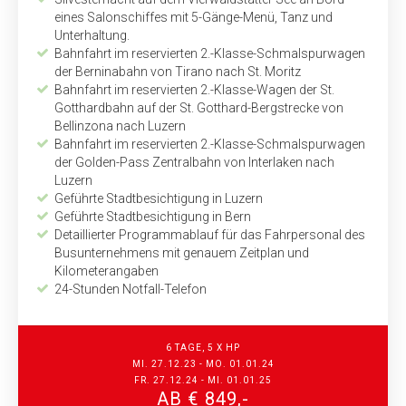
eines Salonschiffes mit 5-Gänge-Menü, Tanz und
Unterhaltung.
Bahnfahrt im reservierten 2.-Klasse-Schmalspurwagen
der Berninabahn von Tirano nach St. Moritz
Bahnfahrt im reservierten 2.-Klasse-Wagen der St.
Gotthardbahn auf der St. Gotthard-Bergstrecke von
Bellinzona nach Luzern
Bahnfahrt im reservierten 2.-Klasse-Schmalspurwagen
der Golden-Pass Zentralbahn von Interlaken nach
Luzern
Geführte Stadtbesichtigung in Luzern
Geführte Stadtbesichtigung in Bern
Detaillierter Programmablauf für das Fahrpersonal des
Busunternehmens mit genauem Zeitplan und
Kilometerangaben
24-Stunden Notfall-Telefon
6 TAGE, 5 X HP
MI. 27.12.23 - MO. 01.01.24
FR. 27.12.24 - MI. 01.01.25
AB € 849,-