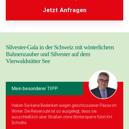
Jetzt Anfragen
Silvester-Gala in der Schweiz mit winterlichem
Bahnenzauber und Silvester auf dem
Vierwaldstätter See
Mein besonderer TIPP:
Haben Sie keine Bedenken wegen geschlossener Pässe im
Winter. Die Reiseroute ist so ausgelegt, dass sie
ausschließlich über Straßen ohne Wintersperre führt.KH.
Scholtis