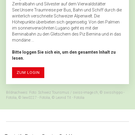
Zentralbahn und ­Silvester auf dem Vierwaldstätter
See:Unsere Traumreise per Bus, Bahn und Schiff durch die
winterlich verschneite Schweizer Alpenwelt. Die
Höhepunkte überbieten sich gegenseitig: Von den Palmen
im sonnenverwöhnten Lugano geht es mit der
Berninabahn zu den Gletschern des Piz Bernina und in das
mondäne ...
Bitte loggen Sie sich ein, um den gesamten Inhalt zu
lesen.
ZUM LOGIN
Bildnachweis: Foto: Schweiz Tourismus / swiss-image.ch, © swisshippo -
Fotolia, © liew0227 - Fotolia, © Leonid Tit - Fotolia