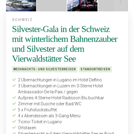
SCHWEIZ
Silvester-Gala in der Schweiz
mit winterlichem Bahnenzauber
und Silvester auf dem
Vierwaldstätter See
WEIHNACHTS- UND SILVESTERREISEN
STANDORTREISEN
2 Übernachtungen in Lugano im Hotel Delfino
3 Übernachtungen in Luzern im 3-Sterne Hotel
Ambassador-De-la-Paix / gegen
Aufpreis 4-Sterne-Hotel Radisson Blu buchbar
Zimmer mit Dusche oder Bad/WC
5 x Frühstücksbuffet
4 x Abendessen als 3-Gang-Menü
Ticino-Ticket in Lugano
Ortstaxen
Silvesternacht auf dem Vierwaldstätter See an Bord