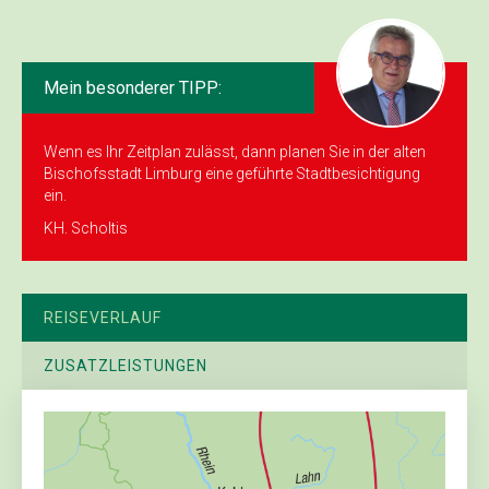
Mein besonderer TIPP:
Wenn es Ihr Zeitplan zulässt, dann planen Sie in der alten
Bischofsstadt Limburg eine geführte Stadt­besichtigung
ein.
KH. Scholtis
REISEVERLAUF
ZUSATZLEISTUNGEN