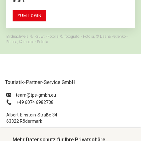
lesen.
ZUM LOGIN
Bildnachweis: © Kruwt - Fotolia, © fotografci - Fotolia, © Dasha Petrenko -
Fotolia, © mojolo - Fotolia
Touristik-Partner-Service GmbH
ue.hbmg-spt@maet
+49 6074 6982738
Albert-Einstein-Straße 34
63322 Rödermark
Impressum
Mehr Datenschutz für Ihre Privatsphäre