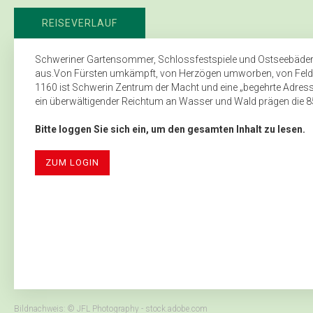
REISEVERLAUF
Schweriner Gartensommer, Schlossfestspiele und Ostseebäder
aus.Von Fürsten umkämpft, von Herzögen umworben, von Feldher
1160 ist Schwerin Zentrum der Macht und eine „begehrte Adresse“
ein überwältigender Reichtum an Wasser und Wald prägen die 850
Bitte loggen Sie sich ein, um den gesamten Inhalt zu lesen.
ZUM LOGIN
Bildnachweis: © JFL Photography - stock.adobe.com