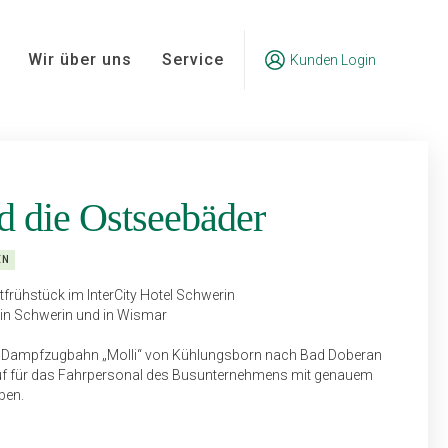
Wir über uns
Service
Kunden Login
d die Ostseebäder
EN
tfrühstück im InterCity Hotel Schwerin
 in Schwerin und in Wismar
en Dampfzugbahn „Molli“ von Kühlungsborn nach Bad Doberan
uf für das Fahrpersonal des Bus­unternehmens mit genauem
ben.