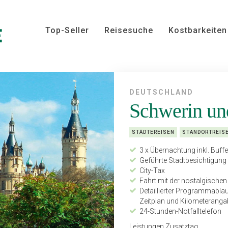
Top-Seller
Reisesuche
Kostbarkeiten
DEUTSCHLAND
Schwerin un
STÄDTEREISEN
STANDORTREIS
3 x Übernachtung inkl. Buffe
Geführte Stadtbesichtigung
City-Tax
Fahrt mit der nostalgisch
Detaillierter Programmabla
Zeitplan und Kilometeranga
24-Stunden-Notfalltelefon
Leistungen Zusatztag