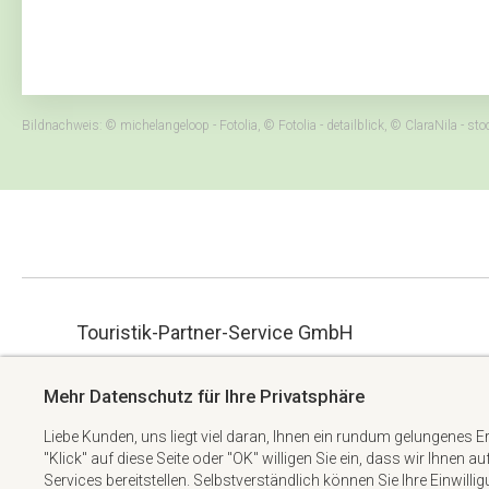
Bildnachweis: © michelangeloop - Fotolia, © Fotolia - detailblick, © ClaraNila - s
Touristik-Partner-Service GmbH
ue.hbmg-spt@maet
Albert-Einstein-Straße 34
Mehr Datenschutz für Ihre Privatsphäre
+49 6074 6982738
63322 Rödermark
Liebe Kunden, uns liegt viel daran, Ihnen ein rundum gelungenes E
"Klick" auf diese Seite oder "OK" willigen Sie ein, dass wir Ihnen a
Services bereitstellen. Selbstverständlich können Sie Ihre Einwilli