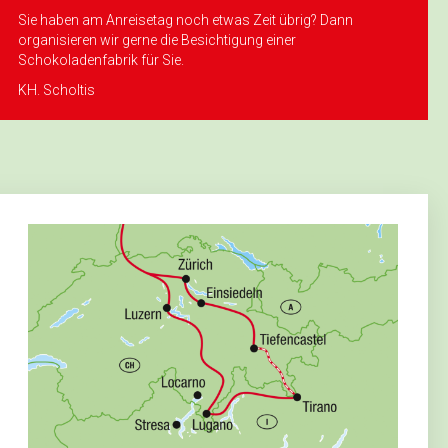
Sie haben am Anreisetag noch etwas Zeit übrig? Dann
organisieren wir gerne die Besichtigung einer
Schokoladenfabrik für Sie.
KH. Scholtis