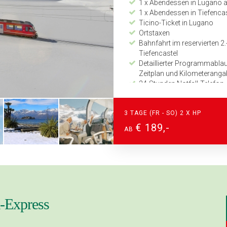
1 x Abendessen in Lugano 
1 x Abendessen in Tiefenca
Ticino-Ticket in Lugano
Ortstaxen
Bahnfahrt im reservierten
Tiefencastel
Detaillierter Programmabl
Zeitplan und Kilometerang
24-Stunden Notfall-Telefon
3 TAGE (FR - SO) 2 X HP
€ 189,-
AB
-Express