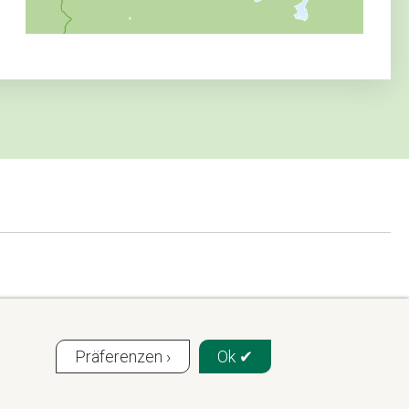
Präferenzen ›
Ok ✔