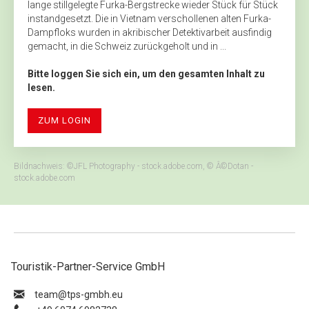
lange stillgelegte Furka-Bergstrecke wieder Stück für Stück
instandgesetzt. Die in Vietnam verschollenen alten Furka-
Dampfloks wurden in akribischer Detektivarbeit ausfindig
gemacht, in die Schweiz zurückgeholt und in ...
Bitte loggen Sie sich ein, um den gesamten Inhalt zu
lesen.
ZUM LOGIN
Bildnachweis: ©JFL Photography - stock.adobe.com, © Â©Dotan -
stock.adobe.com
Touristik-Partner-Service GmbH
ue.hbmg-spt@maet