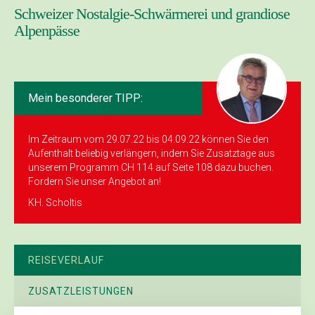
Schweizer Nostalgie-Schwärmerei und grandiose
Alpenpässe
Mein besonderer TIPP:
Im Zeitraum vom 29.07.22 bis 04.09.22 können Sie den
Aufenthalt beliebig verlängern, indem Sie Zusatztage aus
unserem Programm CH 114 auf Seite 108 dazu buchen.
Fordern Sie unser Angebot an!
KH. Scholtis
REISEVERLAUF
ZUSATZLEISTUNGEN