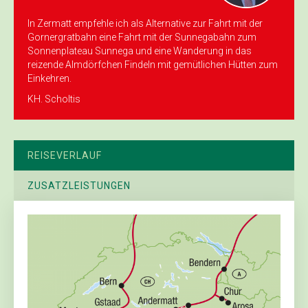
In Zermatt empfehle ich als Alternative zur Fahrt mit der
Gornergratbahn eine Fahrt mit der Sunnegabahn zum
Sonnenplateau Sunnega und eine Wanderung in das
reizende Almdörfchen Findeln mit gemütlichen Hütten zum
Einkehren.
KH. Scholtis
REISEVERLAUF
ZUSATZLEISTUNGEN