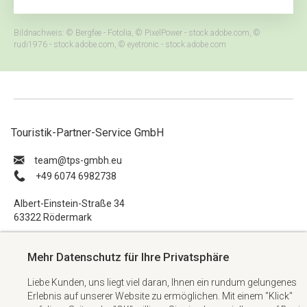
Bildnachweis: © Bergfee - Fotolia, © PixelPower - stock.adobe.com, ©
rudi1976 - stock.adobe.com, © eyetronic - stock.adobe.com
Touristik-Partner-Service GmbH
ue.hbmg-spt@maet
+49 6074 6982738
Albert-Einstein-Straße 34
63322 Rödermark
Impressum
Mehr Datenschutz für Ihre Privatsphäre
Datenschutzerklärung
Liebe Kunden, uns liegt viel daran, Ihnen ein rundum gelungenes
AGB
Erlebnis auf unserer Website zu ermöglichen. Mit einem "Klick"
Kontakt