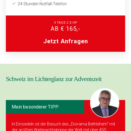
24-Stunden Notfall-Telefon
3 TAGE 2 X HP
AB € 165,-
Jetzt Anfragen
Schweiz im Lichterglanz zur Adventszeit
Mein besonderer TIPP:
In Einsiedeln ist der ­Besuch des „Diorama Bethlehem” mit
der größten Weihnachtskrippe der Welt mit über 450