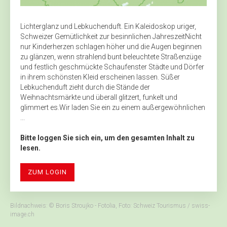
Lichterglanz und Lebkuchenduft. Ein Kaleidoskop uriger,
Schweizer Gemütlichkeit zur besinnlichen JahreszeitNicht
nur Kinderherzen schlagen höher und die Augen beginnen
zu glänzen, wenn strahlend bunt beleuchtete Straßenzüge
und festlich geschmückte Schaufenster Städte und Dörfer
in ihrem schönsten Kleid erscheinen lassen. Süßer
Lebkuchenduft zieht durch die Stände der
Weihnachtsmärkte und überall glitzert, funkelt und
glimmert es.Wir laden Sie ein zu einem außergewöhnlichen
...
Bitte loggen Sie sich ein, um den gesamten Inhalt zu
lesen.
ZUM LOGIN
Bildnachweis: © Boris Stroujko - Fotolia, Foto: Schweiz Tourismus / swiss-
image.ch