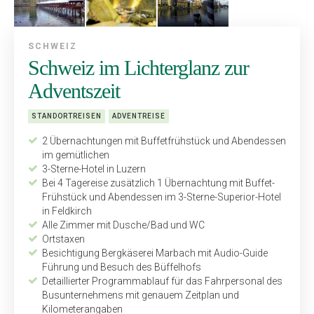
SCHWEIZ
Schweiz im Lichterglanz zur
Adventszeit
STANDORTREISEN
ADVENTREISE
2 Übernachtungen mit Buffet­frühstück und Abendessen
im gemütlichen
3-Sterne-Hotel in Luzern
Bei 4 Tagereise zusätzlich 1 Übernachtung mit Buffet-
Frühstück und Abendessen im 3-Sterne-Superior-Hotel
in Feldkirch
Alle Zimmer mit Dusche/Bad und WC
Ortstaxen
Besichtigung Bergkäserei Marbach mit Audio-Guide
Führung und Besuch des Büffelhofs
Detaillierter Programmablauf für das Fahrpersonal des
Bus­unternehmens mit genauem Zeitplan und
Kilometerangaben