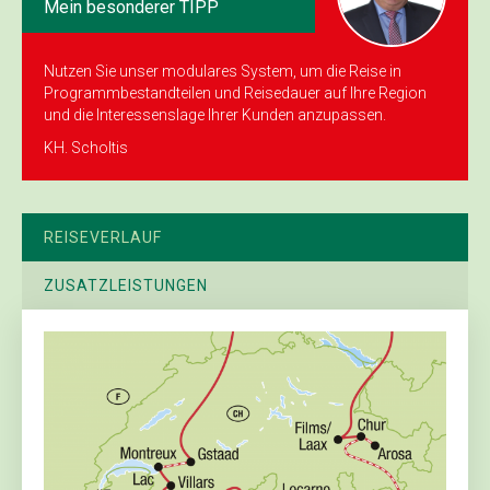
Mein besonderer TIPP
Nutzen Sie unser modulares System, um die Reise in
Programmbestandteilen und Reisedauer auf Ihre Region
und die Interessenslage Ihrer Kunden anzupassen.
KH. Scholtis
REISEVERLAUF
ZUSATZLEISTUNGEN