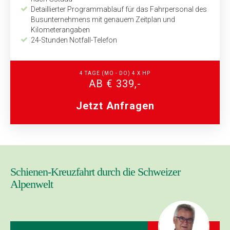
Detaillierter Programmab­lauf für das Fahrpersonal des
Bus­unternehmens mit genauem Zeitplan und
Kilometerangaben
24-Stunden Notfall-Telefon
4 TAGE
(MO - DO)
4 X HP
AB € 339,-
Jetzt Anfragen
Schienen-Kreuzfahrt durch die Schweizer
Alpenwelt