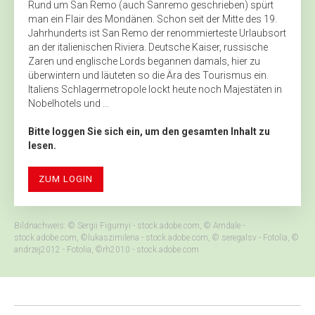
Rund um San Remo (auch Sanremo geschrieben) spürt
man ein Flair des Mondänen. Schon seit der Mitte des 19.
Jahrhunderts ist San Remo der renommierteste Urlaubsort
an der italienischen Riviera. Deutsche Kaiser, russische
Zaren und englische Lords begannen damals, hier zu
überwintern und läuteten so die Ära des Tourismus ein.
Italiens Schlagermetropole lockt heute noch Majestäten in
Nobelhotels und ...
Bitte loggen Sie sich ein, um den gesamten Inhalt zu
lesen.
ZUM LOGIN
Bildnachweis: © Sergii Figurnyi - stock.adobe.com, © Arndale -
stock.adobe.com, ©lukaszimilena - stock.adobe.com, © seregalsv - Fotolia, ©
andrzej2012 - Fotolia, ©rh2010 - stock.adobe.com