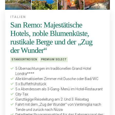
ITALIEN
San Remo: Majestätische
Hotels, noble Blumenküste,
rustikale Berge und der „Zug
der Wunder“
STANDORTREISEN
PREMIUM SELECT
5 Übernachtungen im traditionellen Grand Hotel
Londra****
Alle klimatisierten Zimmer mit Dusche oder Bad/WC
5 x Buffetfrühstück
5 x Abendessen als 3-Gang- Menü im Hotel-Restaurant
City-Tax
Ganztägige Reiseleitung am 2. Und 3. Reisetag
Fahrt mit dem „Zug der Wunder“ von Ventimiglia nach
Tende und zurück nach Nizza
Detaillierter Programmablauf für das Fahrpersonal des