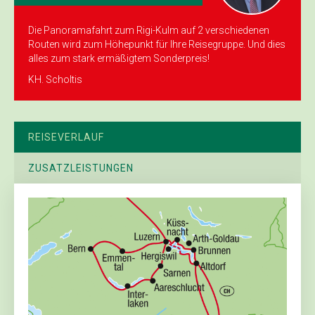
Die Panoramafahrt zum Rigi-Kulm auf 2 verschiedenen
Routen wird zum Höhepunkt für Ihre Reisegruppe. Und dies
alles zum stark ermäßigtem Sonderpreis!
KH. Scholtis
REISEVERLAUF
ZUSATZLEISTUNGEN