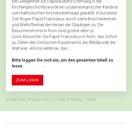
Mit Gelegenheit zur Papstaudienz.Erstmalig in der
Kirchengeschichte wurde ein südamerikanischer Kardinal
zum katholischen Kirchenoberhaupt gewählt. In kürzester
Zeit flogen Papst Franziskus durch seine Bescheidenheit
und Weltoffenheit die Herzen der Gläubigen zu. Die
Besucherströme in Rom sind größer denn je
zuvor.Besuchen Sie Papst Franziskus in Rom, das schon
zu Zeiten des römischen Kaiserreichs der Mittelpunkt der
Welt war. »Roma aeterna«, das ...
Bitte loggen Sie sich ein, um den gesamten Inhalt zu
lesen.
ZUM LOGIN
Bildnachweis: © Iakov Kalinin - Fotolia, © Maridav - Fotolia