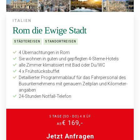
ITALIEN
Rom die Ewige Stadt
STÄDTEREISEN
STANDORTREISEN
4 Übernachtungen in Rom
Sie wohnen in guten und gepflegten 4-Sterne-Hotels
alle Zimmer klimatisiert mit Bad oder Du/WC
4 x Frühstücksbuffet
Detaillierter Programmablauf für das Fahrpersonal des
Busunternehmens mit genauem Zeitplan und Kilometer­
angaben
24-Stunden Notfall-Telefon
5 TAGE (SO - DO) 4 X ÜF
€ 169,-
AB
Jetzt Anfragen