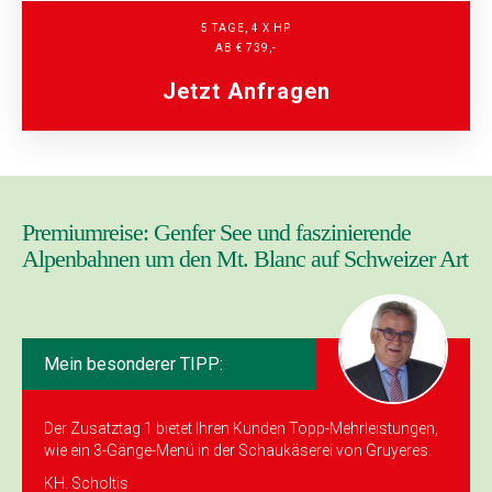
5 TAGE, 4 X HP
AB € 739,-
Jetzt Anfragen
Premiumreise: Genfer See und faszinierende
Alpenbahnen um den Mt. Blanc auf Schweizer Art
Mein besonderer TIPP:
Der Zusatztag 1 bietet Ihren Kunden Topp-Mehrleistungen,
wie ein 3-Gänge-Menü in der Schau­käserei von Gruyeres.
KH. Scholtis