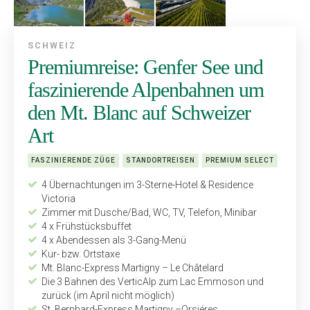
SCHWEIZ
Premiumreise: Genfer See und
faszinierende Alpenbahnen um
den Mt. Blanc auf Schweizer
Art
FASZINIERENDE ZÜGE
STANDORTREISEN
PREMIUM SELECT
4 Übernachtungen im 3-Sterne-Hotel & Residence
Victoria
Zimmer mit Dusche/Bad, WC, TV, Telefon, Minibar
4 x Frühstücksbuffet
4 x Abendessen als 3-Gang-Menü
Kur- bzw. Ortstaxe
Mt. Blanc-Express Martigny – Le Châtelard
Die 3 Bahnen des VerticAlp zum Lac Emmoson und
zurück (im April nicht möglich)
St. Bernhard-Express Martigny –Orsiéres