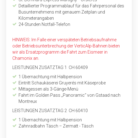
Detaillierter Programmablauf für das Fahrpersonal des
Bus­unternehmens mit genauem Zeitplan und
Kilometerangaben
24-Stunden Notfall-Telefon
HINWEIS: Im Falle einer verspäteten Betriebsaufnahme
oder Betriebsunterbrechung der VerticAlp-Bahnen bieten
wir als Ersatzprogramm die Fahrt zum Eismeer in
Chamonix an.
LEISTUNGEN ZUSATZTAG 1 CH 60409
1 Übernachtung mit Halbpension
Eintritt Schaukäserei Gruyerés mit Käseprobe
Mittagessen als 3-Gänge-Menü
Fahrt im Golden Pass „Panoramic“ von Gstaad nach
Montreux
LEISTUNGEN ZUSATZTAG 2 CH 60410
1 Übernachtung mit Halbpension
Zahnradbahn Täsch – Zermatt - Täsch