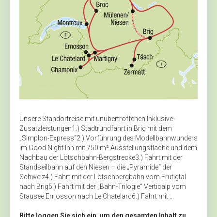
Unsere Standortreise mit unübertroffenen Inklusive-
Zusatzleistungen1.) Stadtrundfahrt in Brig mit dem
„Simplon-Express“2.) Vorführung des Modellbahnwunders
im Good Night Inn mit 750 m² Ausstellungsfläche und dem
Nachbau der Lötschbahn-Bergstrecke3.) Fahrt mit der
Standseilbahn auf den Niesen – die „Pyramide“ der
Schweiz4.) Fahrt mit der Lötschbergbahn vom Frutigtal
nach Brig5.) Fahrt mit der „Bahn-Trilogie“ Verticalp vom
Stausee Emosson nach Le Chatelard6.) Fahrt mit ...
Bitte loggen Sie sich ein, um den gesamten Inhalt zu