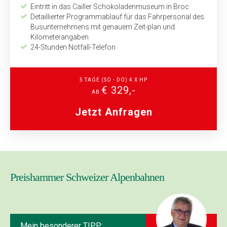
Eintritt in das Cailler Schokoladenmuseum in Broc
Detaillierter Programmablauf für das Fahrpersonal des
Busunternehmens mit genauem Zeit-plan und
Kilometerangaben
24-Stunden Notfall-Telefon
5 TAGE (SO - DO) 4 X HP
€ 329,-
AB
Jetzt Anfragen
Preishammer Schweizer Alpenbahnen
Mein besonderer TIPP: