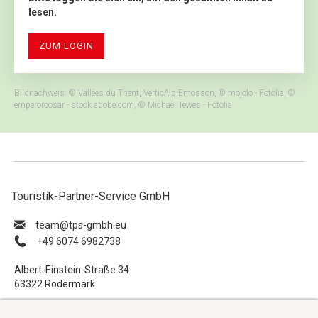
lesen.
ZUM LOGIN
Bildnachweis: © Vallées du Trient, VerticAlp Emosson, © mojolo - Fotolia, ©
emperorcosar - stock.adobe.com, © Michael Tewes - Fotolia
Touristik-Partner-Service GmbH
ue.hbmg-spt@maet
+49 6074 6982738
Albert-Einstein-Straße 34
63322 Rödermark