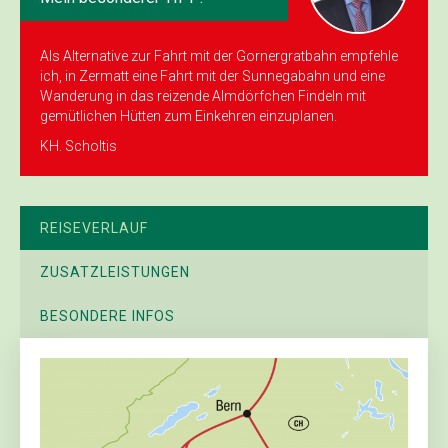
Als Alternative zur Fahrt mit der Gorner­gratbahn empfehle
ich, in Zermatt eine Fahrt mit der Sunnegabahn und eine
Wanderung in das reizende Almdörfchen Findeln mit
gemütlichen Hütten zum Einkehren einzuplanen.
KH. Scholtis
REISEVERLAUF
ZUSATZLEISTUNGEN
BESONDERE INFOS