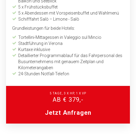
Balkon und Seeblick
5 x Frühstücksbuffet
5 x Abendessen mit Vorspeisenbuffet und Wahlmenü
Schifffahrt Salò – Limone - Salò
Grundleistungen für beide Hotels:
Tortellini-Mittagessen in Valeggio sul Mincio
Stadtführung in Verona
Kurtaxe inklusive
Detaillierter Programmablauf für das Fahrpersonal des
Busunternehmens mit genauem Zeitplan und
Kilometerangaben
24-Stunden Notfall-Telefon
5 TAGE, 3 X HP, 1 X VP
AB € 379,-
Jetzt Anfragen