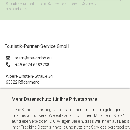
© Dudarev Mikhail - Fotolia, © travelpeter - Fotolia, © vencav -
stock.adobe.com
Touristik-Partner-Service GmbH
ue.hbmg-spt@maet
+49 6074 6982738
Albert-Einstein-Straße 34
63322 Rödermark
Impressum
Mehr Datenschutz für Ihre Privatsphäre
Datenschutzerklärung
Liebe Kunden, uns liegt viel daran, Ihnen ein rundum gelungenes
AGB
Erlebnis auf unserer Website zu ermöglichen. Mit einem "Klick"
Kontakt
auf diese Seite oder "OK" willigen Sie ein, dass wir Ihnen auf Basis
Ihrer Tracking-Daten sinnvolle und nützliche Services bereitstellen.