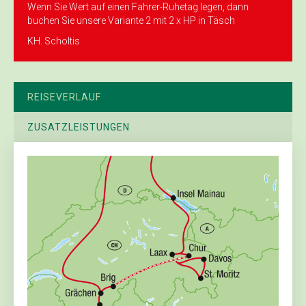
Wenn Sie Wert auf einen Fahrer-Ruhetag legen, dann
buchen Sie unsere Variante 2 mit 2 x HP in Täsch
KH. Scholtis
REISEVERLAUF
ZUSATZLEISTUNGEN