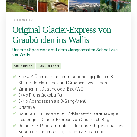
SCHWEIZ
Original Glacier-Express von
Graubünden ins Wallis
Unsere »Sparreise« mit dem »langsamsten Schnellzug
der Welt«
KURZREISE
RUNDREISEN
3 bzw. 4 Übernachtungen in schönen gepflegten 3-
Sterne-Hotels in Laax und Grächen bzw. Täsch
Zimmer mit Dusche oder Bad/WC
3/4 x Frühstücksbuffet
3/4 x Abendessen als 3-Gang-Menü
Ortstaxe
Bahnfahrt im reservierten 2.-Klasse-Panoramawagen
des original Glacier Express von Chur nach Brig
Detaillierter Programmablauf für das Fahrpersonal des
Bus­unternehmens mit genauem Zeitplan und