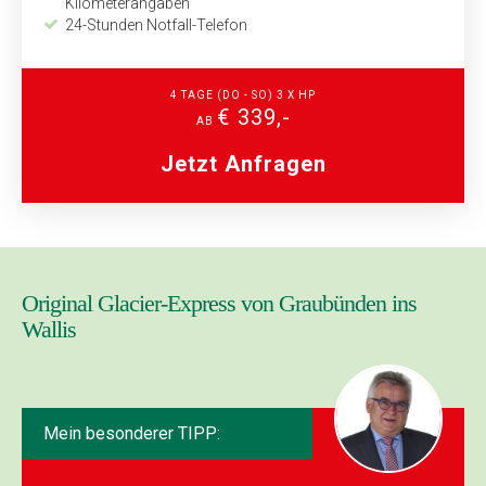
Kilometerangaben
24-Stunden Notfall-Telefon
4 TAGE (DO - SO) 3 X HP
€ 339,-
AB
Jetzt Anfragen
Original Glacier-Express von Graubünden ins
Wallis
Mein besonderer TIPP: