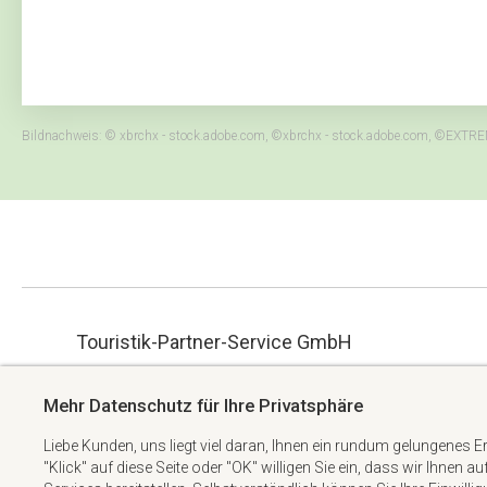
Bildnachweis: © xbrchx - stock.adobe.com, ©xbrchx - stock.adobe.com, ©EXTRE
Touristik-Partner-Service GmbH
ue.hbmg-spt@maet
Albert-Einstein-Straße 34
Mehr Datenschutz für Ihre Privatsphäre
+49 6074 6982738
63322 Rödermark
Liebe Kunden, uns liegt viel daran, Ihnen ein rundum gelungenes E
"Klick" auf diese Seite oder "OK" willigen Sie ein, dass wir Ihnen a