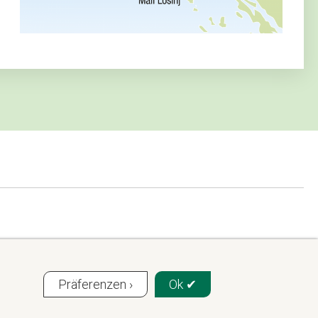
Präferenzen ›
Ok ✔