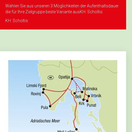
Wählen Sie aus unseren 3 Möglichkeiten der Aufenthaltsdauer
die für Ihre Zielgruppe beste Variante ausKH. Scholtis
KH. Scholtis