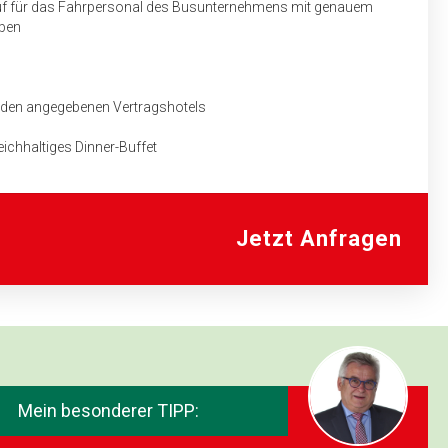
auf für das Fahrpersonal des Busunternehmens mit genauem
aben
 den angegebenen Vertragshotels
eichhaltiges Dinner-Buffet
 den Ausflug nach Mali Losinj
Passagiere von Brestova nach Porozina und zurück
Jetzt Anfragen
Mein besonderer TIPP: