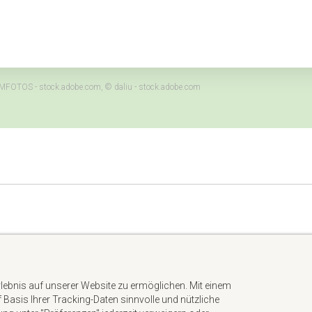
MFOTOS - stock.adobe.com, © daliu - stock.adobe.com
Impressum
Datenschutzerklärung
rlebnis auf unserer Website zu ermöglichen. Mit einem
AGB
uf Basis Ihrer Tracking-Daten sinnvolle und nützliche
Kontakt