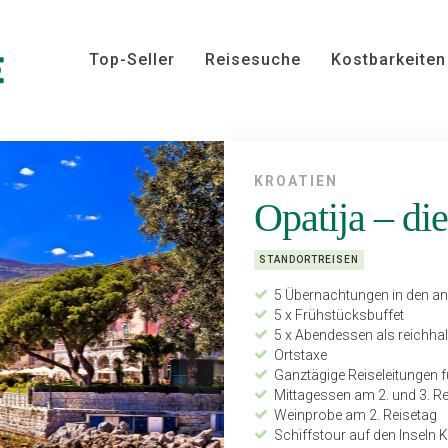
Top-Seller
Reisesuche
Kostbarkeiten
KROATIEN
Opatija – die
STANDORTREISEN
5 Übernachtungen in den a
5 x Frühstücksbuffet
5 x Abendessen als reichhal
Ortstaxe
Ganztägige Reiseleitungen f
Mittagessen am 2. und 3. R
Weinprobe am 2. Reisetag
Schiffstour auf den Inseln 