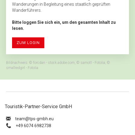
Wanderungen in Begleitung eines staatlich geprüften
Wanderführers.
Bitte loggen Sie sich ein, um den gesamten Inhalt zu
lesen.
ZUM LOGIN
Bildnachweis: © forcdan - stock.adobe.com, © samott - Fotolia, ©
smallredgirl - Fotolia
Touristik-Partner-Service GmbH
ue.hbmg-spt@maet
+49 6074 6982738